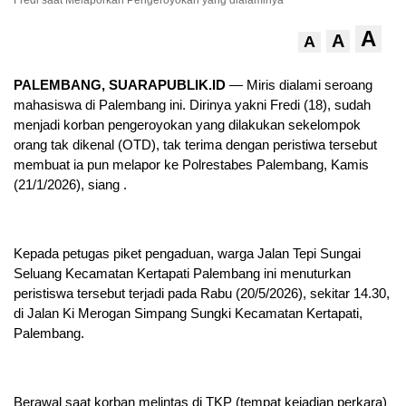
Fredi saat Melaporkan Pengeroyokan yang dialaminya
A
A
A
PALEMBANG, SUARAPUBLIK.ID
— Miris dialami seroang
mahasiswa di Palembang ini. Dirinya yakni Fredi (18), sudah
menjadi korban pengeroyokan yang dilakukan sekelompok
orang tak dikenal (OTD), tak terima dengan peristiwa tersebut
membuat ia pun melapor ke Polrestabes Palembang, Kamis
(21/1/2026), siang .
Kepada petugas piket pengaduan, warga Jalan Tepi Sungai
Seluang Kecamatan Kertapati Palembang ini menuturkan
peristiswa tersebut terjadi pada Rabu (20/5/2026), sekitar 14.30,
di Jalan Ki Merogan Simpang Sungki Kecamatan Kertapati,
Palembang.
Berawal saat korban melintas di TKP (tempat kejadian perkara)