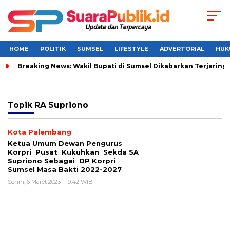
HOME
POLITIK
SUMSEL
LIFESTYLE
ADVERTORIAL
HUK
Breaking News: Wakil Bupati di Sumsel Dikabarkan Terjaring 
Topik
RA Supriono
Kota Palembang
Ketua Umum Dewan Pengurus
Korpri Pusat Kukuhkan Sekda SA
Supriono Sebagai DP Korpri
Sumsel Masa Bakti 2022-2027
Senin, 6 Maret 2023 - 19:42 WIB