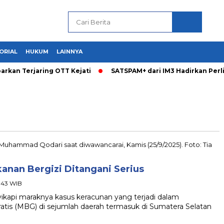
ORIAL
HUKUM
LAINNYA
arkan Terjaring OTT Kejati
SATSPAM+ dari IM3 Hadirkan Per
nan Bergizi Ditangani Serius
0:43 WIB
i maraknya kasus keracunan yang terjadi dalam
tis (MBG) di sejumlah daerah termasuk di Sumatera Selatan