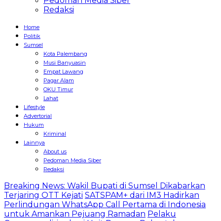
Pedoman Media Siber
Redaksi
Home
Politik
Sumsel
Kota Palembang
Musi Banyuasin
Empat Lawang
Pagar Alam
OKU Timur
Lahat
Lifestyle
Advertorial
Hukum
Kriminal
Lainnya
About us
Pedoman Media Siber
Redaksi
Breaking News: Wakil Bupati di Sumsel Dikabarkan
Terjaring OTT Kejati
SATSPAM+ dari IM3 Hadirkan
Perlindungan WhatsApp Call Pertama di Indonesia
untuk Amankan Pejuang Ramadan
Pelaku