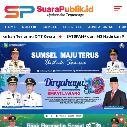
HOME
POLITIK
SUMSEL
LIFESTYLE
ADVERTORIAL
HUK
an Terjaring OTT Kejati
SATSPAM+ dari IM3 Hadirkan Perlin