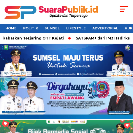
HOME
POLITIK
SUMSEL
LIFESTYLE
ADVERTORIAL
HUK
abarkan Terjaring OTT Kejati
SATSPAM+ dari IM3 Hadirkan Pe