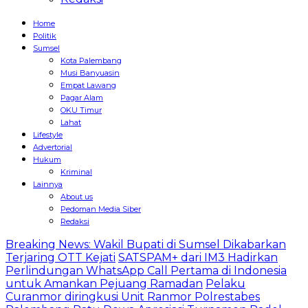
Home
Politik
Sumsel
Kota Palembang
Musi Banyuasin
Empat Lawang
Pagar Alam
OKU Timur
Lahat
Lifestyle
Advertorial
Hukum
Kriminal
Lainnya
About us
Pedoman Media Siber
Redaksi
Breaking News: Wakil Bupati di Sumsel Dikabarkan
Terjaring OTT Kejati
SATSPAM+ dari IM3 Hadirkan
Perlindungan WhatsApp Call Pertama di Indonesia
untuk Amankan Pejuang Ramadan
Pelaku
Curanmor diringkusi Unit Ranmor Polrestabes