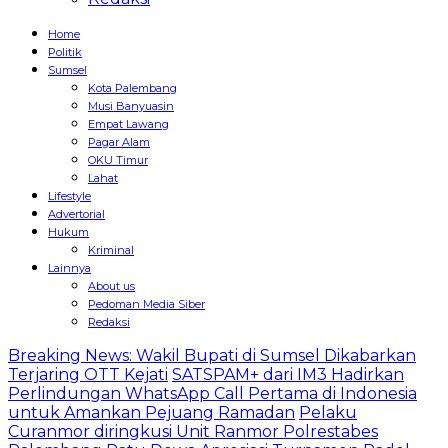
Home
Politik
Sumsel
Kota Palembang
Musi Banyuasin
Empat Lawang
Pagar Alam
OKU Timur
Lahat
Lifestyle
Advertorial
Hukum
Kriminal
Lainnya
About us
Pedoman Media Siber
Redaksi
Breaking News: Wakil Bupati di Sumsel Dikabarkan
Terjaring OTT Kejati
SATSPAM+ dari IM3 Hadirkan
Perlindungan WhatsApp Call Pertama di Indonesia
untuk Amankan Pejuang Ramadan
Pelaku
Curanmor diringkusi Unit Ranmor Polrestabes