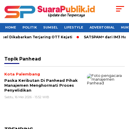
HOME
POLITIK
SUMSEL
LIFESTYLE
ADVERTORIAL
HUK
msel Dikabarkan Terjaring OTT Kejati
SATSPAM+ dari IM3 Had
Topik
Panhead
Kota Palembang
Paska Keributan Di Panhead Pihak
Manajemen Menghormati Proses
Penyelidikan
Sabtu, 16 Mei 2026 - 15:52 WIB