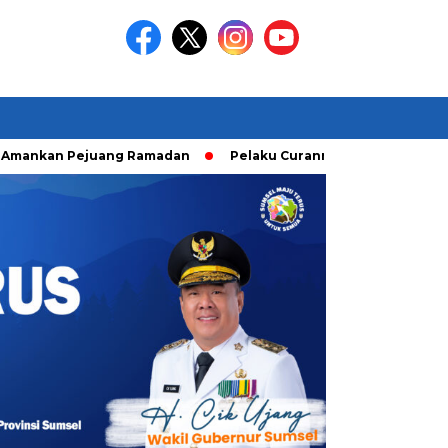
kan Pejuang Ramadan
Pelaku Curanmor diringkusi Unit Ranm