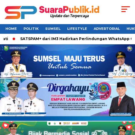
HOME
POLITIK
SUMSEL
LIFESTYLE
ADVERTORIAL
HUK
SATSPAM+ dari IM3 Hadirkan Perlindungan WhatsApp Call P