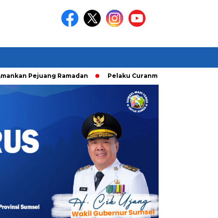
 Pejuang Ramadan
Pelaku Curanmor diringkusi Unit Ranmor 