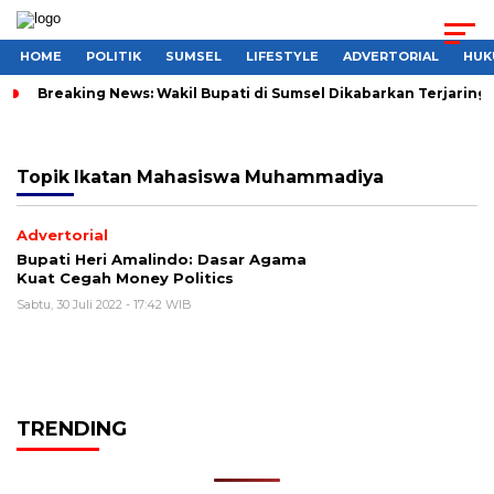
HOME
POLITIK
SUMSEL
LIFESTYLE
ADVERTORIAL
HUK
Breaking News: Wakil Bupati di Sumsel Dikabarkan Terjaring 
Topik
Ikatan Mahasiswa Muhammadiya
Advertorial
Bupati Heri Amalindo: Dasar Agama
Kuat Cegah Money Politics
Sabtu, 30 Juli 2022 - 17:42 WIB
TRENDING