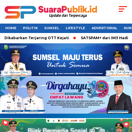
HOME
POLITIK
SUMSEL
LIFESTYLE
ADVERTORIAL
HUK
 Dikabarkan Terjaring OTT Kejati
SATSPAM+ dari IM3 Hadirk