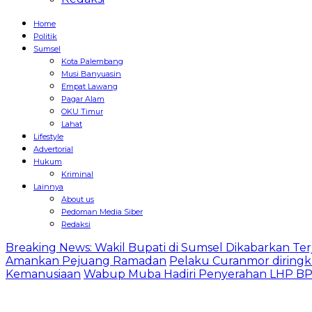
Home
Politik
Sumsel
Kota Palembang
Musi Banyuasin
Empat Lawang
Pagar Alam
OKU Timur
Lahat
Lifestyle
Advertorial
Hukum
Kriminal
Lainnya
About us
Pedoman Media Siber
Redaksi
Breaking News: Wakil Bupati di Sumsel Dikabarkan Terj
Amankan Pejuang Ramadan
Pelaku Curanmor diringk
Kemanusiaan
Wabup Muba Hadiri Penyerahan LHP BPK