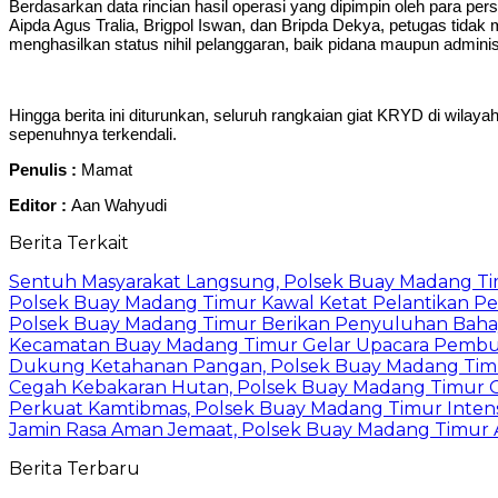
Berdasarkan data rincian hasil operasi yang dipimpin oleh para perso
Aipda Agus Tralia, Brigpol Iswan, dan Bripda Dekya, petugas tid
menghasilkan status nihil pelanggaran, baik pidana maupun administr
Hingga berita ini diturunkan, seluruh rangkaian giat KRYD di wil
sepenuhnya terkendali.
Penulis :
Mamat
Editor :
Aan Wahyudi
Berita Terkait
Sentuh Masyarakat Langsung, Polsek Buay Madang T
Polsek Buay Madang Timur Kawal Ketat Pelantikan Pe
Polsek Buay Madang Timur Berikan Penyuluhan Baha
Kecamatan Buay Madang Timur Gelar Upacara Pembuka
Dukung Ketahanan Pangan, Polsek Buay Madang Timu
Cegah Kebakaran Hutan, Polsek Buay Madang Timur Ge
Perkuat Kamtibmas, Polsek Buay Madang Timur Intens
Jamin Rasa Aman Jemaat, Polsek Buay Madang Timur A
Berita Terbaru