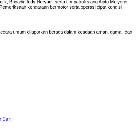
ik, Brigadir Tedy Heryadi, serta tim patroli siang Aiptu Mulyono,
emeriksaan kendaraan bermotor serta operasi cipta kondisi
si secara umum dilaporkan berada dalam keadaan aman, damai, dan
 Sari