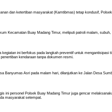
 dan ketertiban masyarakat (Kamtibmas) tetap kondusif, Polsek
h hukum Kecamatan Buay Madang Timur, meliputi patroli malam, subuh,
iatan ini berfokus pada langkah preventif untuk mengantisipasi ti
rta penertiban kendaraan tanpa dokumen resmi.
an Desa Banyumas Asri pada malam hari, dilanjutkan ke Jalan Desa S
alogis ini personel Polsek Buay Madang Timur juga gencar melaksan
pada masyarakat setempat.