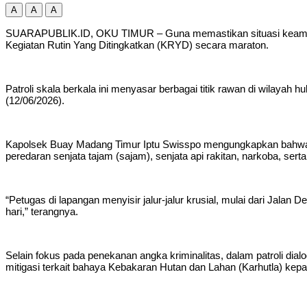
A
A
A
SUARAPUBLIK.ID, OKU TIMUR – Guna memastikan situasi keamanan
Kegiatan Rutin Yang Ditingkatkan (KRYD) secara maraton.
Patroli skala berkala ini menyasar berbagai titik rawan di wilaya
(12/06/2026).
Kapolsek Buay Madang Timur Iptu Swisspo mengungkapkan bahwa keg
peredaran senjata tajam (sajam), senjata api rakitan, narkoba, se
“Petugas di lapangan menyisir jalur-jalur krusial, mulai dari Jal
hari,” terangnya.
Selain fokus pada penekanan angka kriminalitas, dalam patroli di
mitigasi terkait bahaya Kebakaran Hutan dan Lahan (Karhutla) ke