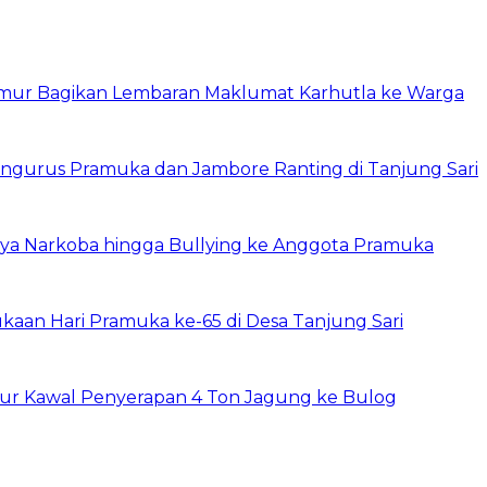
imur Bagikan Lembaran Maklumat Karhutla ke Warga
ngurus Pramuka dan Jambore Ranting di Tanjung Sari
ya Narkoba hingga Bullying ke Anggota Pramuka
an Hari Pramuka ke-65 di Desa Tanjung Sari
r Kawal Penyerapan 4 Ton Jagung ke Bulog