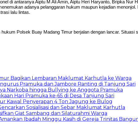
nel di antaranya Aiptu M Ali Amin, Aiptu Heri Haryanto, Bripka Nur Hol
ak menemukan adanya pelanggaran hukum maupun kejadian menonjol. P
asi lalu lintas.
ayah hukum Polsek Buay Madang Timur berjalan dengan lancar. Situa
imur Bagikan Lembaran Maklumat Karhutla ke Warga
ngurus Pramuka dan Jambore Ranting di Tanjung Sari
ya Narkoba hingga Bullying ke Anggota Pramuka
an Hari Pramuka ke-65 di Desa Tanjung Sari
r Kawal Penyerapan 4 Ton Jagung ke Bulog
ncarkan Sosialisasi dan Sebar Maklumat Karhutla
ifkan Giat Sambang dan Silaturahmi Warga
mankan Ibadah Minggu Kasih di Gereja Trinitas Bangun