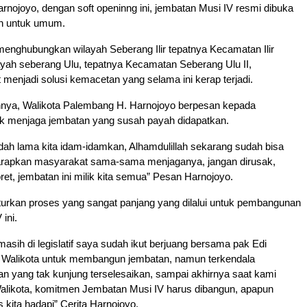
nojoyo, dengan soft openinng ini, jembatan Musi IV resmi dibuka
n untuk umum.
enghubungkan wilayah Seberang Ilir tepatnya Kecamatan Ilir
ayah seberang Ulu, tepatnya Kecamatan Seberang Ulu II,
 menjadi solusi kemacetan yang selama ini kerap terjadi.
ya, Walikota Palembang H. Harnojoyo berpesan kepada
k menjaga jembatan yang susah payah didapatkan.
dah lama kita idam-idamkan, Alhamdulillah sekarang sudah bisa
 harapkan masyarakat sama-sama menjaganya, jangan dirusak,
oret, jembatan ini milik kita semua” Pesan Harnojoyo.
urkan proses yang sangat panjang yang dilalui untuk pembangunan
ini.
masih di legislatif saya sudah ikut berjuang bersama pak Edi
 Walikota untuk membangun jembatan, namun terkendala
n yang tak kunjung terselesaikan, sampai akhirnya saat kami
alikota, komitmen Jembatan Musi IV harus dibangun, apapun
 kita hadapi” Cerita Harnojoyo.