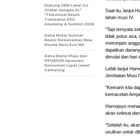
Dukung UKM Lokal Go
Global dengan AI,*
Saat itu, lanjut
*Telkomsel Resmi
lahan musi IV.
Tuntaskan DCE
Academy & Summit 2026
“Tapi ternyata s
Astra Motor Sumsel
tidak putus asa, 
Resmi Perkenalkan New
meminjam anggara
Honda Vario Evo 160
dapatkan danany
Astra Motor Plaju dan
dimulai dan hari 
FIFGROUP Apresiasi
Konsumen Loyal Lewat
Lebih lanjut Harn
Gathering
Jembatan Musi I
“Kemarin kita da
kemacetan Amper
Harnojoyo menamb
akan selesai dan
“Setelah itu, aka
usulkan untuk di