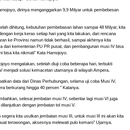
 Harnojoyo, dirinya menganggarkan 9,9 Milyar untuk pembebesan
etelah dihitung, kebutuhan pembebasan lahan sampai 48 Milyar, kita
dengan kerja keras setiap hari yang kita lakukan, dari rencana
n ke Provinsi namun tidak berhasil, sampai akhirnya kita
a dari kementerian PU PR pusat, dan pembangunan musi IV bisa
ini bisa kita nikmati” Kata Harnojoyo.
ojoyo mengatakan, setelah diuji coba beberapa hari, terbukti
V menjadi solusi kemacetan utamanya di wilayah Ampera.
patkan data dari Dinas Perhubungan, selama uji coba Musi IV,
a berkurang hingga 40 persen ” Katanya.
ahkan, selesai jembatan musi IV, sebentar lagi musi VI juga
 dilanjutkan dengan jembatan tol musi V.
n segera kita usulkan jembatan musi III, untuk musi III ini akan kita
buat terowongan, aksesnya melewati pulo kemaro” Ujarnya.