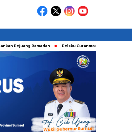
Pejuang Ramadan
Pelaku Curanmor diringkusi Unit Ranmor Po