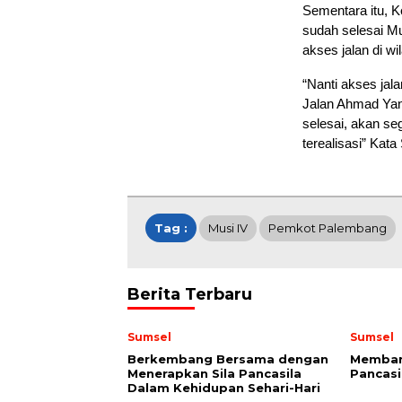
Sementara itu, K
sudah selesai M
akses jalan di w
“Nanti akses jal
Jalan Ahmad Yani
selesai, akan se
terealisasi” Kata 
Tag :
Musi IV
Pemkot Palembang
Berita Terbaru
Sumsel
Sumsel
Berkembang Bersama dengan
Membang
Menerapkan Sila Pancasila
Pancasi
Dalam Kehidupan Sehari-Hari