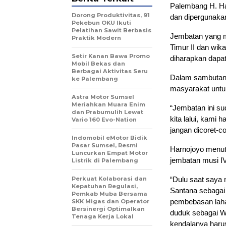
Palembang H. Har
Dorong Produktivitas, 91
dan dipergunaka
Pekebun OKU Ikuti
Pelatihan Sawit Berbasis
Jembatan yang m
Praktik Modern
Timur II dan wik
Setir Kanan Bawa Promo
diharapkan dapat
Mobil Bekas dan
Berbagai Aktivitas Seru
Dalam sambutann
ke Palembang
masyarakat untu
Astra Motor Sumsel
Meriahkan Muara Enim
“Jembatan ini su
dan Prabumulih Lewat
kita lalui, kami
Vario 160 Evo-Nation
jangan dicoret-c
Indomobil eMotor Bidik
Pasar Sumsel, Resmi
Harnojoyo menut
Luncurkan Empat Motor
jembatan musi IV 
Listrik di Palembang
Perkuat Kolaborasi dan
“Dulu saat saya 
Kepatuhan Regulasi,
Santana sebagai
Pemkab Muba Bersama
pembebasan laha
SKK Migas dan Operator
Bersinergi Optimalkan
duduk sebagai W
Tenaga Kerja Lokal
kendalanya harus