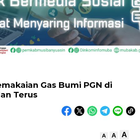
Pemakaian Gas Bumi PGN di
an Terus
A
A
A