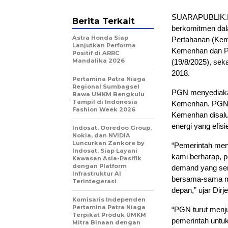
SUARAPUBLIK.I
Berita Terkait
berkomitmen da
Astra Honda Siap
Pertahanan (Kem
Lanjutkan Performa
Kemenhan dan P
Positif di ARRC
Mandalika 2026
(19/8/2025), sek
2018.
Pertamina Patra Niaga
Regional Sumbagsel
PGN menyediakan
Bawa UMKM Bengkulu
Tampil di Indonesia
Kemenhan. PGN j
Fashion Week 2026
Kemenhan disalu
energi yang efisi
Indosat, Ooredoo Group,
Nokia, dan NVIDIA
Luncurkan Zankore by
“Pemerintah men
Indosat, Siap Layani
kami berharap, 
Kawasan Asia-Pasifik
dengan Platform
demand yang sem
Infrastruktur AI
bersama-sama me
Terintegerasi
depan,” ujar Di
Komisaris Independen
Pertamina Patra Niaga
“PGN turut menj
Terpikat Produk UMKM
pemerintah unt
Mitra Binaan dengan