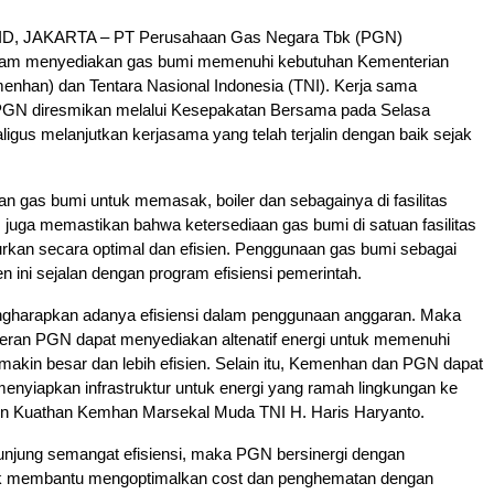
D, JAKARTA – PT Perusahaan Gas Negara Tbk (PGN)
lam menyediakan gas bumi memenuhi kebutuhan Kementerian
enhan) dan Tentara Nasional Indonesia (TNI). Kerja sama
GN diresmikan melalui Kesepakatan Bersama pada Selasa
aligus melanjutkan kerjasama yang telah terjalin dengan baik sejak
 gas bumi untuk memasak, boiler dan sebagainya di fasilitas
uga memastikan bahwa ketersediaan gas bumi di satuan fasilitas
rkan secara optimal dan efisien. Penggunaan gas bumi sebagai
en ini sejalan dengan program efisiensi pemerintah.
gharapkan adanya efisiensi dalam penggunaan anggaran. Maka
peran PGN dapat menyediakan altenatif energi untuk memenuhi
akin besar dan lebih efisien. Selain itu, Kemenhan dan PGN dapat
nyiapkan infrastruktur untuk energi yang ramah lingkungan ke
rjen Kuathan Kemhan Marsekal Muda TNI H. Haris Haryanto.
unjung semangat efisiensi, maka PGN bersinergi dengan
uk membantu mengoptimalkan cost dan penghematan dengan