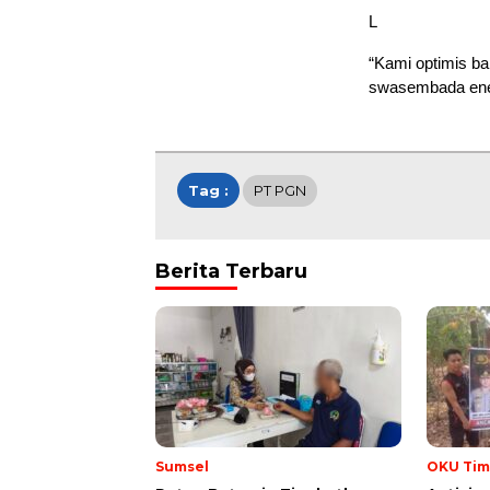
L
“Kami optimis ba
swasembada energ
Tag :
PT PGN
Berita Terbaru
Sumsel
OKU Tim