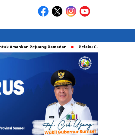
Amankan Pejuang Ramadan
Pelaku Curanmor diringkusi Unit 