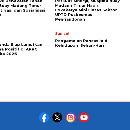
Perkuat Sinergi, Muspika Buay
asi Kebakaran Lahan,
Madang Timur Hadiri
 Buay Madang Timur
Lokakarya Mini Lintas Sektor
tigasi dan Sosialisasi
UPTD Puskesmas
a
Pengandonan
Sumsel
Pengamalan Pancasila di
onda Siap Lanjutkan
Kehidupan Sehari-Hari
a Positif di ARRC
ika 2026