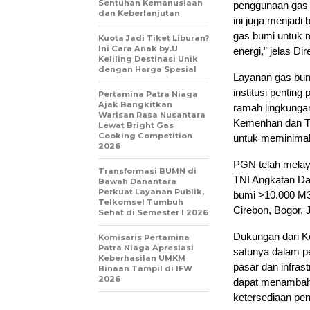
Sentuhan Kemanusiaan
penggunaan gas
dan Keberlanjutan
ini juga menjadi
gas bumi untuk 
Kuota Jadi Tiket Liburan?
Ini Cara Anak by.U
energi,” jelas 
Keliling Destinasi Unik
dengan Harga Spesial
Layanan gas bu
institusi penting
Pertamina Patra Niaga
Ajak Bangkitkan
ramah lingkunga
Warisan Rasa Nusantara
Kemenhan dan TNI
Lewat Bright Gas
Cooking Competition
untuk meminimal
2026
PGN telah melaya
Transformasi BUMN di
TNI Angkatan Da
Bawah Danantara
Perkuat Layanan Publik,
bumi >10.000 M3 
Telkomsel Tumbuh
Cirebon, Bogor, 
Sehat di Semester I 2026
Dukungan dari K
Komisaris Pertamina
Patra Niaga Apresiasi
satunya dalam p
Keberhasilan UMKM
pasar dan infras
Binaan Tampil di IFW
2026
dapat menambah
ketersediaan pe