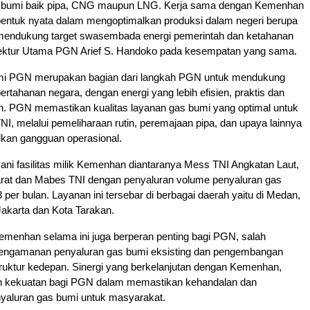
 bumi baik pipa, CNG maupun LNG. Kerja sama dengan Kemenhan
 bentuk nyata dalam mengoptimalkan produksi dalam negeri berupa
mendukung target swasembada energi pemerintah dan ketahanan
Direktur Utama PGN Arief S. Handoko pada kesempatan yang sama.
mi PGN merupakan bagian dari langkah PGN untuk mendukung
 pertahanan negara, dengan energi yang lebih efisien, praktis dan
n. PGN memastikan kualitas layanan gas bumi yang optimal untuk
, melalui pemeliharaan rutin, peremajaan pipa, dan upaya lainnya
kan gangguan operasional.
ni fasilitas milik Kemenhan diantaranya Mess TNI Angkatan Laut,
rat dan Mabes TNI dengan penyaluran volume penyaluran gas
per bulan. Layanan ini tersebar di berbagai daerah yaitu di Medan,
Jakarta dan Kota Tarakan.
emenhan selama ini juga berperan penting bagi PGN, salah
engamanan penyaluran gas bumi eksisting dan pengembangan
truktur kedepan. Sinergi yang berkelanjutan dengan Kemenhan,
 kekuatan bagi PGN dalam memastikan kehandalan dan
nyaluran gas bumi untuk masyarakat.