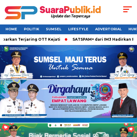
HOME
POLITIK
SUMSEL
LIFESTYLE
ADVERTORIAL
HUK
an Terjaring OTT Kejati
SATSPAM+ dari IM3 Hadirkan Perlin