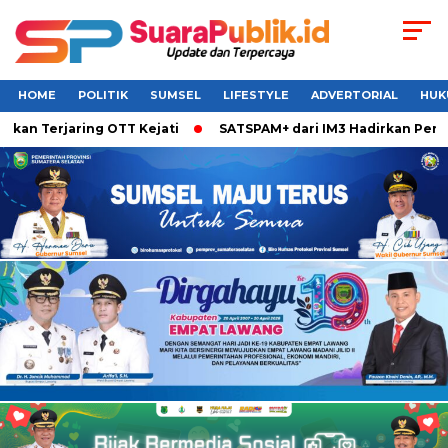
HOME
POLITIK
SUMSEL
LIFESTYLE
ADVERTORIAL
HUK
erjaring OTT Kejati
SATSPAM+ dari IM3 Hadirkan Perlindung