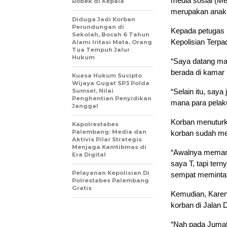
media sosial (Med
Robek di Kepala
merupakan anak 
Diduga Jadi Korban
Perundungan di
Kepada petugas 
Sekolah, Bocah 6 Tahun
Kepolisian Terp
Alami Iritasi Mata, Orang
Tua Tempuh Jalur
Hukum
“Saya datang mau
berada di kamar 
Kuasa Hukum Sucipto
Wijaya Gugat SP3 Polda
Sumsel, Nilai
“Selain itu, saya
Penghentian Penyidikan
mana para pelaku
Janggal
Korban menuturka
Kapolrestabes
Palembang: Media dan
korban sudah me
Aktivis Pilar Strategis
Menjaga Kamtibmas di
“Awalnya memang
Era Digital
saya T, tapi ter
Pelayanan Kepolisian Di
sempat meminta m
Polrestabes Palembang
Gratis
Kemudian, Karena
korban di Jalan
“Nah pada Jumat 