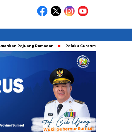
 Pejuang Ramadan
Pelaku Curanmor diringkusi Unit Ranmor 