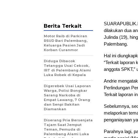
SUARAPUBLIK.ID
Berita Terkait
dilakukan dua a
Motor Raib di Parkiran
Julinda (19), hi
RSUD Bari Palembang,
Palembang.
Keluarga Pasien Jadi
Korban Curanmor
Hal ini diungka
Diduga Dibacok
“Terkait laporan
Tetangga Usai Cekcok,
anggota SPKT,” u
IRT di Palembang Alami
Luka Robek di Kepala
Andrie mengataka
Digerebek Usai Laporan
Perlindungan Per
Warga, Polisi Bongkar
Terkait laporan i
Sarang Narkoba di
Empat Lawang, 7 Orang
dan Senpi Rakitan
Sebelumnya, seo
Diamankan
melaporkan tema
penganiayaan yan
Diserang Pria Bersenjata
Tajam Saat Jemput
Teman, Pemuda di
Parahnya lagi, 
Palembang Alami Luka