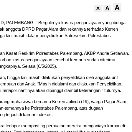
A
A
A
, PALEMBANG – Bergulirnya kasus penganiayaan yang diduga
nak anggota DPRD Pagar Alam dan rekannya terhadap Kerren
ngga kini masih dalam penyelidikan Satresekim Polrestabes
pkan Kasat Reskrim Polrestabes Palembang, AKBP Andrie Setiawan.
 korban kasus penganiayaan tersebut kemarin sudah diterima
ngkapnya, Selasa (6/5/2025).
n, hingga kini masih dilakukan penyelidikan oleh anggota unit
empuan dan Anak. “Masih didalami dan dilakukan Penyelidikan.
ni Terlapor nantinya akan dipanggil diambil keterangan,” tuturnya.
rang mahasiswa bernama Kerren Julinda (19), warga Pagar Alam,
n-temannya ke Polrestabes Palembang, atas dugaan
g terjadi di kamar indekos.
para terlapor memposting perbuatan mereka menganiaya korban di