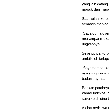
yang lain datang
masuk dan marah
Saat itulah, kor
semakin menjadi
“Saya cuma diam
menampar muka s
ungkapnya.
Selanjutnya korb
ambil oleh terla
“Saya sempat kes
nya yang lain i
badan saya sampa
Bahkan parahnya
kamar indekos. 
saya ke dinding b
Akibat peristiwa