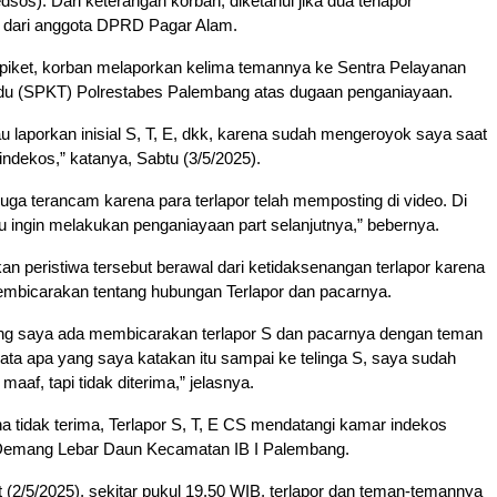
sos). Dari keterangan korban, diketahui jika dua terlapor
dari anggota DPRD Pagar Alam.
piket, korban melaporkan kelima temannya ke Sentra Pelayanan
adu (SPKT) Polrestabes Palembang atas dugaan penganiayaan.
 laporkan inisial S, T, E, dkk, karena sudah mengeroyok saya saat
indekos,” katanya, Sabtu (3/5/2025).
 juga terancam karena para terlapor telah memposting di video. Di
 ingin melakukan penganiayaan part selanjutnya,” bebernya.
n peristiwa tersebut berawal dari ketidaksenangan terlapor karena
mbicarakan tentang hubungan Terlapor dan pacarnya.
 saya ada membicarakan terlapor S dan pacarnya dengan teman
nyata apa yang saya katakan itu sampai ke telinga S, saya sudah
aaf, tapi tidak diterima,” jelasnya.
 tidak terima, Terlapor S, T, E CS mendatangi kamar indekos
 Demang Lebar Daun Kecamatan IB I Palembang.
(2/5/2025), sekitar pukul 19.50 WIB, terlapor dan teman-temannya