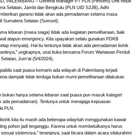
, PALEMBANG – General Manager PT PLN (Persero) Unit Induk
tera Selatan, Jambi dan Bengkulu (PLN UID S2JB), Adhi
mberikan garansi tidak akan ada pemadaman selama masa
i di Sumatera Selatan (Sumsel).
lama lebaran (masa siaga) tidak ada kegiatan pemeliharaan, baik
adwal atapun emergency. Kita upayakan selalu gunakan PDKB
 tetap menyala). Hal itu tentunya tidak akan ada pemadaman listrik
nantinya,” ungkapnya, usai buka bersama Forum Wartawan Perduli
Selatan, Jum’at (5/4/2024).
apabila saat puasa kemarin ada wilayah di Palembang terjadi
na dampak tidak terduga bukan murni pemeliharaan dilakukan
 bukan hanya selama lebaran saat puasa pun masuk kategori
ak ada pemadaman). Tentunya untuk menajaga kepuasan
a PLN.
 listrik kita itu masih ada beberapa wilayhah menggunakan kawat
ting pohon jadi terganggu. Karena untuk membetulkanya harus
 sesuai sistemnya,” terangnya, saat bicara dalam acara silaturahmi