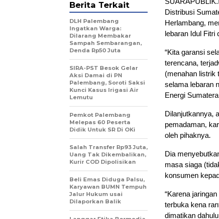
SUARAPUBLIK.ID
Berita Terkait
Distribusi Suma
DLH Palembang
Herlambang, me
Ingatkan Warga:
lebaran Idul Fitr
Dilarang Membakar
Sampah Sembarangan,
Denda Rp50 Juta
“Kita garansi se
terencana, terj
SIRA-PST Besok Gelar
(menahan listrik
Aksi Damai di PN
Palembang, Soroti Saksi
selama lebaran 
Kunci Kasus Irigasi Air
Energi Sumatera 
Lemutu
Dilanjutkannya, 
Pemkot Palembang
Melepas 60 Peserta
pemadaman, kare
Didik Untuk SR Di OKi
oleh pihaknya.
Salah Transfer Rp93 Juta,
Dia menyebutkan
Uang Tak Dikembalikan,
Kurir COD Dipolisikan
masa siaga (tid
konsumen kepad
Beli Emas Diduga Palsu,
Karyawan BUMN Tempuh
“Karena jaringan
Jalur Hukum usai
Dilaporkan Balik
terbuka kena ran
dimatikan dahulu
Langgar Etika Bermedia