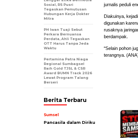
jurnalis peduli 
Sosial, RS Pusri
Tegaskan Pemutusan
Hubungan Kerja Dokter
Diakuinya, kejad
Mitra
digunakan karena
rusaknya jaringan
PH Iwan Tuaji Sebut
Perkara Bernuansa
berdampak.
Perdata, Ahli Tegaskan
OTT Harus Tanpa Jeda
“Selain pohon jug
Waktu
terangnya. (ANA
Pertamina Patra Niaga
Regional Sumbagsel
Raih Gold TJSL & CSR
Award BUMN Track 2026
Lewat Program Talang
Berseri
Berita Terbaru
Sumsel
Pancasila dalam Diriku