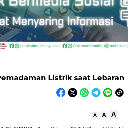
Pemadaman Listrik saat Lebaran
A
A
A