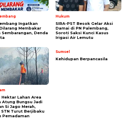
lembang
Hukum
lembang Ingatkan
SIRA-PST Besok Gelar Aksi
 Dilarang Membakar
Damai di PN Palembang,
 Sembarangan, Denda
Soroti Saksi Kunci Kasus
ta
Irigasi Air Lemutu
Sumsel
Kehidupan Berpancasila
lam
 Hektar Lahan Area
 Atung Bungsu Jadi
n Si Jago Merah,
STN Turut Berjibaku
n Pemadaman