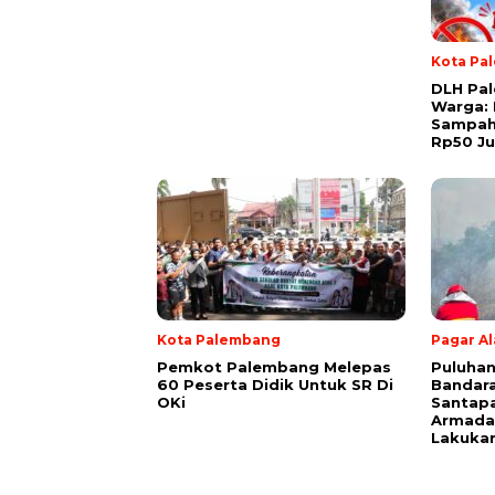
Kota Pa
DLH Pa
Warga:
Sampah
Rp50 Ju
Kota Palembang
Pagar A
Pemkot Palembang Melepas
Puluhan
60 Peserta Didik Untuk SR Di
Bandara
OKi
Santapa
Armada 
Lakuka