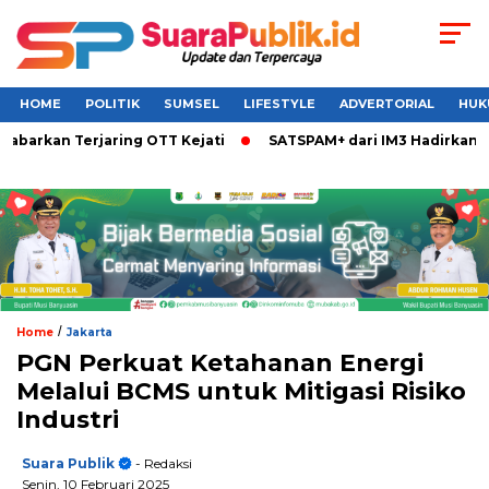
HOME
POLITIK
SUMSEL
LIFESTYLE
ADVERTORIAL
HUK
abarkan Terjaring OTT Kejati
SATSPAM+ dari IM3 Hadirkan P
/
Home
Jakarta
PGN Perkuat Ketahanan Energi
Melalui BCMS untuk Mitigasi Risiko
Industri
Suara Publik
- Redaksi
Senin, 10 Februari 2025