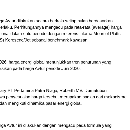
a Avtur dilakukan secara berkala setiap bulan berdasarkan
erlaku. Perhitungannya mengacu pada rata-rata (average) harga
asional dalam satu periode dengan referensi utama Mean of Platts
S) Kerosene/Jet sebagai benchmark kawasan.
026, harga energi global menunjukkan tren penurunan yang
ksikan pada harga Avtur periode Juni 2026.
tary PT Pertamina Patra Niaga, Roberth MV. Dumatubun
a penyesuaian harga tersebut merupakan bagian dari mekanisme
dan mengikuti dinamika pasar energi global.
rga Avtur ini dilakukan dengan mengacu pada formula yang