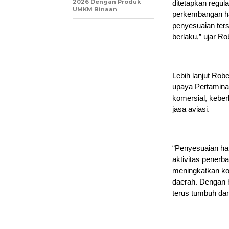
2026 Dengan Produk
ditetapkan regul
UMKM Binaan
perkembangan har
penyesuaian ter
berlaku,” ujar Ro
Lebih lanjut Rob
upaya Pertamina
komersial, kebe
jasa aviasi.
“Penyesuaian har
aktivitas pener
meningkatkan ko
daerah. Dengan h
terus tumbuh dan