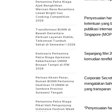
Pertamina Patra Niaga
Ajak Bangkitkan
Warisan Rasa Nusantara
Lewat Bright Gas
Cooking Competition
Penyesuaian harg
2026
ketentuan yang b
publikasi intern
Transformasi BUMN di
Bawah Danantara
Singapore (MOP
Perkuat Layanan Publik,
Telkomsel Tumbuh
Sehat di Semester I 2026
Sepanjang Mei 2
Komisaris Pertamina
Patra Niaga Apresiasi
kemudian terefle
Keberhasilan UMKM
Binaan Tampil di IFW
2026
Perluas Akses Pasar,
Corporate Secre
Rumah BUMN Pertamina
mengatakan bahw
Hadirkan 13 UMKM di
yang transparan 
Jambore Provinsi
Sulawesi Tengah
Pertamina Patra Niaga
Pikat Hati Pengunjung
“Penyesuaian ha
Indonesia Fashion Week