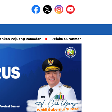
uang Ramadan
Pelaku Curanmor diringkusi Unit Ranmor Polr