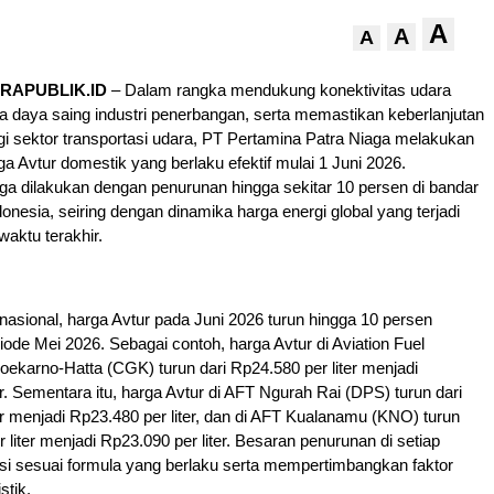
A
A
A
RAPUBLIK.ID
– Dalam rangka mendukung konektivitas udara
a daya saing industri penerbangan, serta memastikan keberlanjutan
i sektor transportasi udara, PT Pertamina Patra Niaga melakukan
a Avtur domestik yang berlaku efektif mulai 1 Juni 2026.
a dilakukan dengan penurunan hingga sekitar 10 persen di bandar
onesia, seiring dengan dinamika harga energi global yang terjadi
aktu terakhir.
 nasional, harga Avtur pada Juni 2026 turun hingga 10 persen
iode Mei 2026. Sebagai contoh, harga Avtur di Aviation Fuel
oekarno-Hatta (CGK) turun dari Rp24.580 per liter menjadi
er. Sementara itu, harga Avtur di AFT Ngurah Rai (DPS) turun dari
er menjadi Rp23.480 per liter, dan di AFT Kualanamu (KNO) turun
 liter menjadi Rp23.090 per liter. Besaran penurunan di setiap
si sesuai formula yang berlaku serta mempertimbangkan faktor
stik.