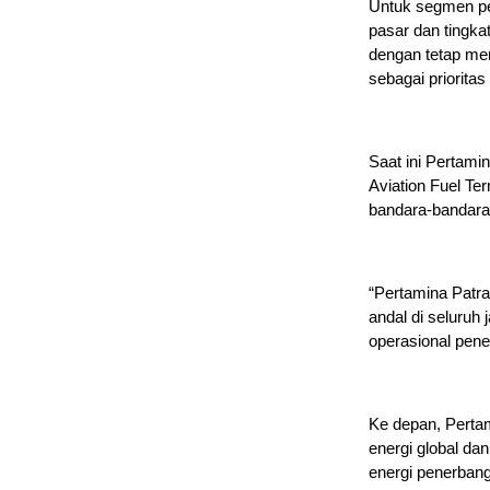
Untuk segmen pe
pasar dan tingka
dengan tetap m
sebagai priorita
Saat ini Pertami
Aviation Fuel Te
bandara-bandara 
“Pertamina Patr
andal di seluruh
operasional pen
Ke depan, Perta
energi global d
energi penerbang