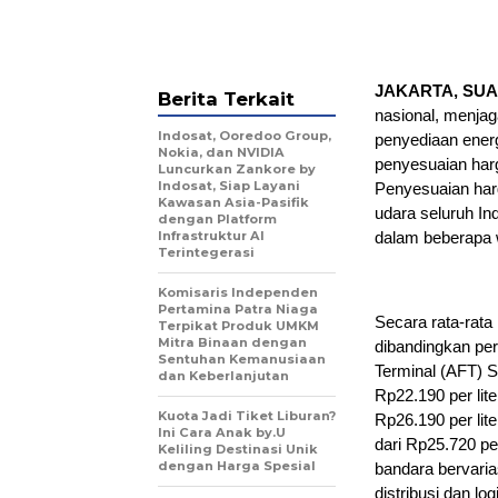
JAKARTA, SUA
Berita Terkait
nasional, menjag
Indosat, Ooredoo Group,
penyediaan energ
Nokia, dan NVIDIA
penyesuaian harg
Luncurkan Zankore by
Indosat, Siap Layani
Penyesuaian harg
Kawasan Asia-Pasifik
udara seluruh Ind
dengan Platform
Infrastruktur AI
dalam beberapa w
Terintegerasi
Komisaris Independen
Pertamina Patra Niaga
Secara rata-rata
Terpikat Produk UMKM
Mitra Binaan dengan
dibandingkan per
Sentuhan Kemanusiaan
Terminal (AFT) S
dan Keberlanjutan
Rp22.190 per lit
Kuota Jadi Tiket Liburan?
Rp26.190 per lit
Ini Cara Anak by.U
dari Rp25.720 per
Keliling Destinasi Unik
dengan Harga Spesial
bandara bervaria
distribusi dan logi