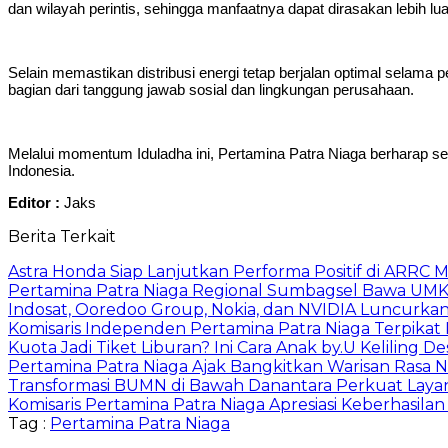
dan wilayah perintis, sehingga manfaatnya dapat dirasakan lebih lu
Selain memastikan distribusi energi tetap berjalan optimal selama
bagian dari tanggung jawab sosial dan lingkungan perusahaan.
Melalui momentum Iduladha ini, Pertamina Patra Niaga berharap s
Indonesia.
Editor :
Jaks
Berita Terkait
Astra Honda Siap Lanjutkan Performa Positif di ARRC 
Pertamina Patra Niaga Regional Sumbagsel Bawa UMK
Indosat, Ooredoo Group, Nokia, dan NVIDIA Luncurkan Z
Komisaris Independen Pertamina Patra Niaga Terpik
Kuota Jadi Tiket Liburan? Ini Cara Anak by.U Keliling D
Pertamina Patra Niaga Ajak Bangkitkan Warisan Rasa 
Transformasi BUMN di Bawah Danantara Perkuat Layan
Komisaris Pertamina Patra Niaga Apresiasi Keberhasil
Tag :
Pertamina Patra Niaga