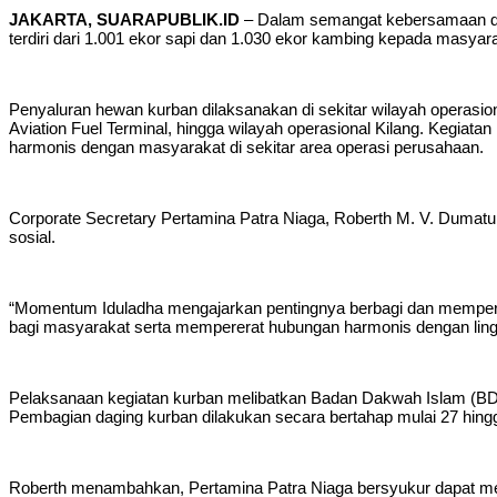
JAKARTA, SUARAPUBLIK.ID
– Dalam semangat kebersamaan da
terdiri dari 1.001 ekor sapi dan 1.030 ekor kambing kepada masyara
Penyaluran hewan kurban dilaksanakan di sekitar wilayah operasio
Aviation Fuel Terminal, hingga wilayah operasional Kilang. Kegia
harmonis dengan masyarakat di sekitar area operasi perusahaan.
Corporate Secretary Pertamina Patra Niaga, Roberth M. V. Duma
sosial.
“Momentum Iduladha mengajarkan pentingnya berbagi dan memperku
bagi masyarakat serta mempererat hubungan harmonis dengan lingk
Pelaksanaan kegiatan kurban melibatkan Badan Dakwah Islam (BDI)
Pembagian daging kurban dilakukan secara bertahap mulai 27 hin
Roberth menambahkan, Pertamina Patra Niaga bersyukur dapat men