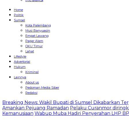
Home
Politik
Sumsel
Kota Palembang
Musi Banyuasin
Empat Lawang
Pagar Alam
OKU Timur
Lahat
Lifestyle
Advertorial
Hukum
Kriminal
Lainnya
About us
Pedoman Media Siber
Redaksi
Breaking News: Wakil Bupati di Sumsel Dikabarkan Terj
Amankan Pejuang Ramadan
Pelaku Curanmor diringk
Kemanusiaan
Wabup Muba Hadiri Penyerahan LHP BPK