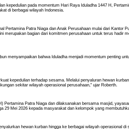
n kepedulian pada momentum Hari Raya Iduladha 1447 H, Pertami
kat di berbagai wilayah Indonesia.
nal Pertamina Patra Niaga dan Anak Perusahaan mulai dari Kantor Pu
tan ini merupakan bagian dari komitmen perusahaan untuk terus hadi
tubun menyampaikan bahwa Iduladha menjadi momentum penting untu
at kepedulian terhadap sesama. Melalui penyaluran hewan kurban in
ungan sekitar wilayah operasional perusahaan,” ujar Roberth.
 Pertamina Patra Niaga dan dilaksanakan bersama masjid, yayasan, 
gga 29 Mei 2026 kepada masyarakat dan kelompok yang membutuhkan
yalurkan hewan kurban hingga ke berbagai wilayah operasional di 