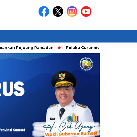
uang Ramadan
Pelaku Curanmor diringkusi Unit Ranmor Polr