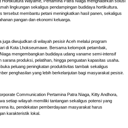
 Hortikultura Wayame, Pertamina Patra Niaga menghadirkan solusi
amah lingkungan sekaligus pendampingan budidaya hortikultura.
tas tersebut membantu petani meningkatkan hasil panen, sekaligus
hanan pangan dan ekonomi keluarga.
juga diwujudkan di wilayah pesisir Aceh melalui program
ari di Kota Lhokseumawe. Bersama kelompok petambak,
 Niaga mengembangkan budidaya udang vaname semi-intensif
sarana produksi, pelatihan, hingga penguatan kapasitas usaha.
buka peluang peningkatan produktivitas tambak sekaligus
er penghasilan yang lebih berkelanjutan bagi masyarakat pesisir.
orporate Communication Pertamina Patra Niaga, Kitty Andhora,
 setiap wilayah memiliki tantangan sekaligus potensi yang
arena itu, pendekatan pemberdayaan masyarakat harus
n karakteristik lokal.