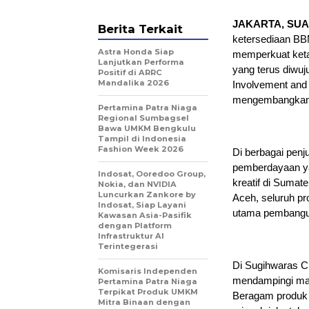
JAKARTA, SUA
Berita Terkait
ketersediaan BBM
Astra Honda Siap
memperkuat ketah
Lanjutkan Performa
yang terus diwu
Positif di ARRC
Mandalika 2026
Involvement and
mengembangkan p
Pertamina Patra Niaga
Regional Sumbagsel
Bawa UMKM Bengkulu
Tampil di Indonesia
Fashion Week 2026
Di berbagai penj
pemberdayaan ya
Indosat, Ooredoo Group,
kreatif di Sumate
Nokia, dan NVIDIA
Luncurkan Zankore by
Aceh, seluruh p
Indosat, Siap Layani
utama pembangu
Kawasan Asia-Pasifik
dengan Platform
Infrastruktur AI
Terintegerasi
Di Sugihwaras Cr
Komisaris Independen
mendampingi mas
Pertamina Patra Niaga
Terpikat Produk UMKM
Beragam produk b
Mitra Binaan dengan