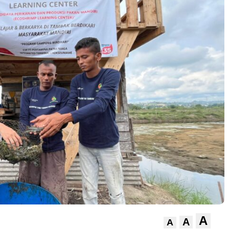
A
A
A