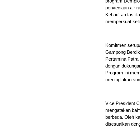
program Demplot
penyediaan air r
Kehadiran fasili
memperkuat keta
Komitmen serupa 
Gampong Berdik
Pertamina Patra
dengan dukungan 
Program ini mem
menciptakan sumb
Vice President C
mengatakan bahwa
berbeda. Oleh k
disesuaikan denga