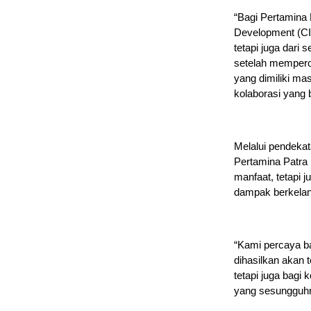
“Bagi Pertamina
Development (CID
tetapi juga dar
setelah memperol
yang dimiliki m
kolaborasi yang b
Melalui pendeka
Pertamina Patra
manfaat, tetapi
dampak berkelanj
“Kami percaya b
dihasilkan akan 
tetapi juga bagi
yang sesungguhn