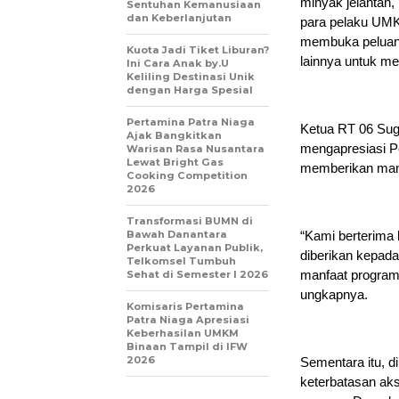
minyak jelantah,
Sentuhan Kemanusiaan
dan Keberlanjutan
para pelaku UMK
membuka peluang
Kuota Jadi Tiket Liburan?
lainnya untuk m
Ini Cara Anak by.U
Keliling Destinasi Unik
dengan Harga Spesial
Pertamina Patra Niaga
Ketua RT 06 Sug
Ajak Bangkitkan
mengapresiasi Pe
Warisan Rasa Nusantara
Lewat Bright Gas
memberikan manf
Cooking Competition
2026
Transformasi BUMN di
Bawah Danantara
“Kami berterima 
Perkuat Layanan Publik,
diberikan kepada
Telkomsel Tumbuh
manfaat program
Sehat di Semester I 2026
ungkapnya.
Komisaris Pertamina
Patra Niaga Apresiasi
Keberhasilan UMKM
Binaan Tampil di IFW
2026
Sementara itu, 
keterbatasan aks