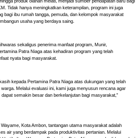
 hingga produk olahan melati, menjadi sumber pendapatan baru bagi
M. Tidak hanya meningkatkan keterampilan, program ini juga
 bagi ibu rumah tangga, pemuda, dan kelompok masyarakat
embangun usaha yang berdaya saing.
ihwaras sekaligus penerima manfaat program, Munir,
rtamina Patra Niaga atas kehadiran program yang telah
aat nyata bagi masyarakat.
kasih kepada Pertamina Patra Niaga atas dukungan yang telah
 warga. Melalui evaluasi ini, kami juga menyusun rencana agar
 dapat semakin besar dan berkelanjutan bagi masyarakat,”
di Wayame, Kota Ambon, tantangan utama masyarakat adalah
es air yang berdampak pada produktivitas pertanian. Melalui