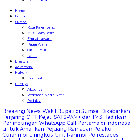
Home
Politik
Sumsel
Kota Palembang
Musi Banyuasin
Empat Lawang
Pagar Alam
OKU Timur
Lahat
Lifestyle
Advertorial
Hukum
Kriminal
Lainnya
About us
Pedoman Media Siber
Redaksi
Breaking News: Wakil Bupati di Sumsel Dikabarkan
Terjaring OTT Kejati
SATSPAM+ dari IM3 Hadirkan
Perlindungan WhatsApp Call Pertama di Indonesia
untuk Amankan Pejuang Ramadan
Pelaku
Curanmor diringkusi Unit Ranmor Polrestabes