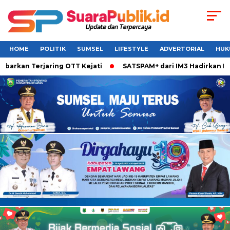
HOME
POLITIK
SUMSEL
LIFESTYLE
ADVERTORIAL
HUK
rkan Terjaring OTT Kejati
SATSPAM+ dari IM3 Hadirkan Perl