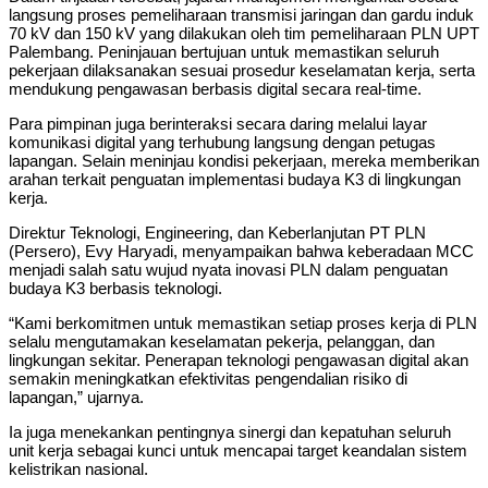
langsung proses pemeliharaan transmisi jaringan dan gardu induk
70 kV dan 150 kV yang dilakukan oleh tim pemeliharaan PLN UPT
Palembang. Peninjauan bertujuan untuk memastikan seluruh
pekerjaan dilaksanakan sesuai prosedur keselamatan kerja, serta
mendukung pengawasan berbasis digital secara real-time.
Para pimpinan juga berinteraksi secara daring melalui layar
komunikasi digital yang terhubung langsung dengan petugas
lapangan. Selain meninjau kondisi pekerjaan, mereka memberikan
arahan terkait penguatan implementasi budaya K3 di lingkungan
kerja.
Direktur Teknologi, Engineering, dan Keberlanjutan PT PLN
(Persero), Evy Haryadi, menyampaikan bahwa keberadaan MCC
menjadi salah satu wujud nyata inovasi PLN dalam penguatan
budaya K3 berbasis teknologi.
“Kami berkomitmen untuk memastikan setiap proses kerja di PLN
selalu mengutamakan keselamatan pekerja, pelanggan, dan
lingkungan sekitar. Penerapan teknologi pengawasan digital akan
semakin meningkatkan efektivitas pengendalian risiko di
lapangan,” ujarnya.
Ia juga menekankan pentingnya sinergi dan kepatuhan seluruh
unit kerja sebagai kunci untuk mencapai target keandalan sistem
kelistrikan nasional.