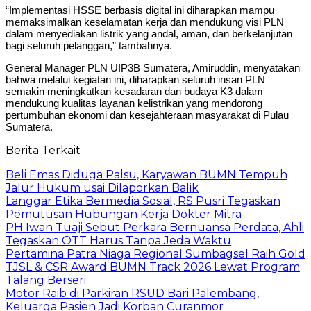
“Implementasi HSSE berbasis digital ini diharapkan mampu
memaksimalkan keselamatan kerja dan mendukung visi PLN
dalam menyediakan listrik yang andal, aman, dan berkelanjutan
bagi seluruh pelanggan,” tambahnya.
General Manager PLN UIP3B Sumatera, Amiruddin, menyatakan
bahwa melalui kegiatan ini, diharapkan seluruh insan PLN
semakin meningkatkan kesadaran dan budaya K3 dalam
mendukung kualitas layanan kelistrikan yang mendorong
pertumbuhan ekonomi dan kesejahteraan masyarakat di Pulau
Sumatera.
Berita Terkait
Beli Emas Diduga Palsu, Karyawan BUMN Tempuh
Jalur Hukum usai Dilaporkan Balik
Langgar Etika Bermedia Sosial, RS Pusri Tegaskan
Pemutusan Hubungan Kerja Dokter Mitra
PH Iwan Tuaji Sebut Perkara Bernuansa Perdata, Ahli
Tegaskan OTT Harus Tanpa Jeda Waktu
Pertamina Patra Niaga Regional Sumbagsel Raih Gold
TJSL & CSR Award BUMN Track 2026 Lewat Program
Talang Berseri
Motor Raib di Parkiran RSUD Bari Palembang,
Keluarga Pasien Jadi Korban Curanmor