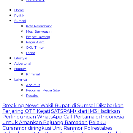
Home
Politik
Sumsel
Kota Palembang
Musi Banyuasin
Empat Lawang
Pagar Alam
OKU Timur
Lahat
Lifestyle
Advertorial
Hukum
Kriminal
Lainnya
About us
Pedoman Media Siber
Redaksi
Breaking News: Wakil Bupati di Sumsel Dikabarkan
Terjaring OTT Kejati
SATSPAM+ dari IM3 Hadirkan
Perlindungan WhatsApp Call Pertama di Indonesia
untuk Amankan Pejuang Ramadan
Pelaku
Curanmor diringkusi Unit Ranmor Polrestabes