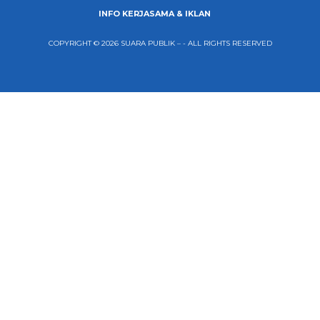
INFO KERJASAMA & IKLAN
COPYRIGHT © 2026 SUARA PUBLIK – - ALL RIGHTS RESERVED