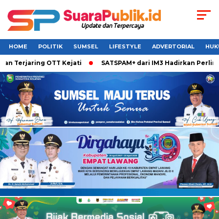
HOME
POLITIK
SUMSEL
LIFESTYLE
ADVERTORIAL
HUK
aring OTT Kejati
SATSPAM+ dari IM3 Hadirkan Perlindungan