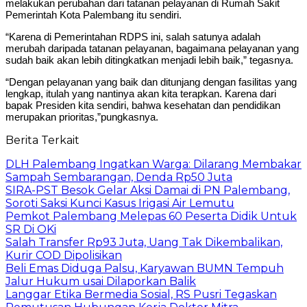
melakukan perubahan dari tatanan pelayanan di Rumah Sakit
Pemerintah Kota Palembang itu sendiri.
“Karena di Pemerintahan RDPS ini, salah satunya adalah
merubah daripada tatanan pelayanan, bagaimana pelayanan yang
sudah baik akan lebih ditingkatkan menjadi lebih baik,” tegasnya.
“Dengan pelayanan yang baik dan ditunjang dengan fasilitas yang
lengkap, itulah yang nantinya akan kita terapkan. Karena dari
bapak Presiden kita sendiri, bahwa kesehatan dan pendidikan
merupakan prioritas,”pungkasnya.
Berita Terkait
DLH Palembang Ingatkan Warga: Dilarang Membakar
Sampah Sembarangan, Denda Rp50 Juta
SIRA-PST Besok Gelar Aksi Damai di PN Palembang,
Soroti Saksi Kunci Kasus Irigasi Air Lemutu
Pemkot Palembang Melepas 60 Peserta Didik Untuk
SR Di OKi
Salah Transfer Rp93 Juta, Uang Tak Dikembalikan,
Kurir COD Dipolisikan
Beli Emas Diduga Palsu, Karyawan BUMN Tempuh
Jalur Hukum usai Dilaporkan Balik
Langgar Etika Bermedia Sosial, RS Pusri Tegaskan