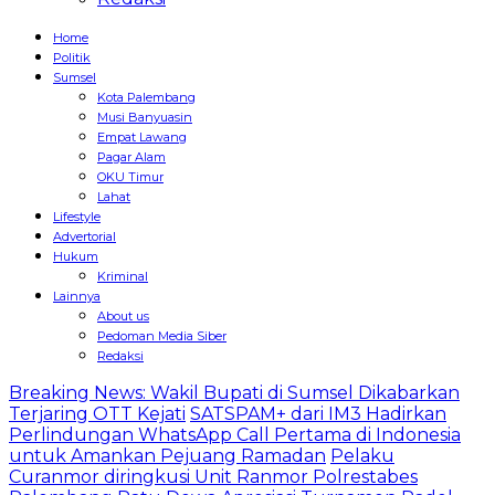
Home
Politik
Sumsel
Kota Palembang
Musi Banyuasin
Empat Lawang
Pagar Alam
OKU Timur
Lahat
Lifestyle
Advertorial
Hukum
Kriminal
Lainnya
About us
Pedoman Media Siber
Redaksi
Breaking News: Wakil Bupati di Sumsel Dikabarkan
Terjaring OTT Kejati
SATSPAM+ dari IM3 Hadirkan
Perlindungan WhatsApp Call Pertama di Indonesia
untuk Amankan Pejuang Ramadan
Pelaku
Curanmor diringkusi Unit Ranmor Polrestabes