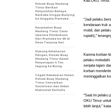
Kab.OKU Timur.
Polsek Buay Madang
Timur Berikan
Penyuluhan Bahaya
Narkoba hingga Bullying
ke Anggota Pramuka
“Jadi pelaku be
kendaraan truk 
Kecamatan Buay
mobil, dan pela
Madang Timur Gelar
Upacara Pembukaan
rupiah),” terangn
Hari Pramuka ke-65 di
Desa Tanjung Sari
Dukung Ketahanan
Karena korban t
Pangan, Polsek Buay
Madang Timur Kawal
pelaku meludahi 
Penyerapan 4 Ton
senjata tajam d
Jagung ke Bulog
korban menderita
Cegah Kebakaran Hutan,
meninggalkan ko
Polsek Buay Madang
Timur Gencarkan
Sosialisasi dan Sebar
Maklumat Karhutla
“Saat ini pelaku
OKU Timur untuk
lebih lanjut,” kat