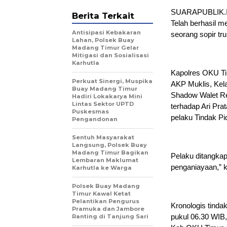
SUARAPUBLIK.ID
Berita Terkait
Telah berhasil 
Antisipasi Kebakaran
seorang sopir tr
Lahan, Polsek Buay
Madang Timur Gelar
Mitigasi dan Sosialisasi
Karhutla
Kapolres OKU Ti
Perkuat Sinergi, Muspika
AKP Muklis, Kel
Buay Madang Timur
Shadow Walet Re
Hadiri Lokakarya Mini
Lintas Sektor UPTD
terhadap Ari Pra
Puskesmas
pelaku Tindak P
Pengandonan
Sentuh Masyarakat
Langsung, Polsek Buay
Madang Timur Bagikan
Pelaku ditangkap
Lembaran Maklumat
penganiayaan,” k
Karhutla ke Warga
Polsek Buay Madang
Timur Kawal Ketat
Pelantikan Pengurus
Kronologis tinda
Pramuka dan Jambore
pukul 06.30 WIB,
Ranting di Tanjung Sari