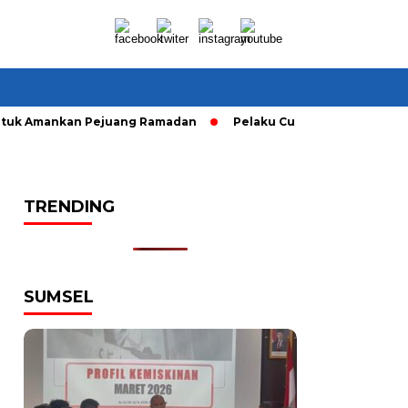
k Amankan Pejuang Ramadan
Pelaku Curanmor diringkusi Uni
TRENDING
SUMSEL