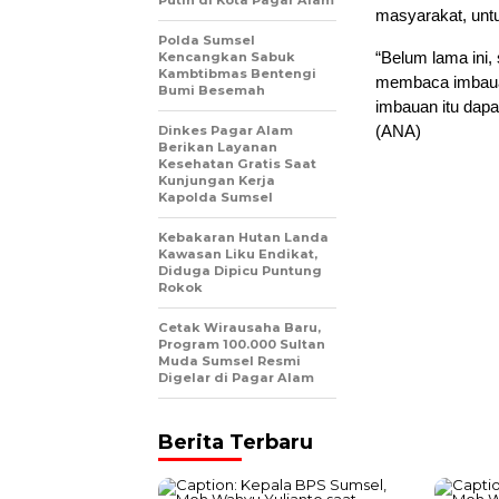
Putih di Kota Pagar Alam
masyarakat, unt
Polda Sumsel
“Belum lama ini,
Kencangkan Sabuk
Kambtibmas Bentengi
membaca imbauan
Bumi Besemah
imbauan itu dapa
(ANA)
Dinkes Pagar Alam
Berikan Layanan
Kesehatan Gratis Saat
Kunjungan Kerja
Kapolda Sumsel
Kebakaran Hutan Landa
Kawasan Liku Endikat,
Diduga Dipicu Puntung
Rokok
Cetak Wirausaha Baru,
Program 100.000 Sultan
Muda Sumsel Resmi
Digelar di Pagar Alam
Berita Terbaru