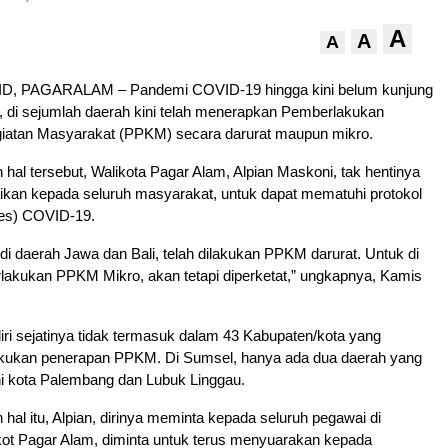
A
A
A
, PAGARALAM – Pandemi COVID-19 hingga kini belum kunjung
, di sejumlah daerah kini telah menerapkan Pemberlakukan
atan Masyarakat (PPKM) secara darurat maupun mikro.
 hal tersebut, Walikota Pagar Alam, Alpian Maskoni, tak hentinya
kan kepada seluruh masyarakat, untuk dapat mematuhi protokol
es) COVID-19.
i daerah Jawa dan Bali, telah dilakukan PPKM darurat. Untuk di
lakukan PPKM Mikro, akan tetapi diperketat,” ungkapnya, Kamis
ri sejatinya tidak termasuk dalam 43 Kabupaten/kota yang
kukan penerapan PPKM. Di Sumsel, hanya ada dua daerah yang
ni kota Palembang dan Lubuk Linggau.
 hal itu, Alpian, dirinya meminta kepada seluruh pegawai di
ot Pagar Alam, diminta untuk terus menyuarakan kepada