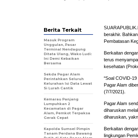
SUARAPUBLIK.ID
Berita Terkait
berakhir. Bahkan
Masuk Program
Pembatasan Kegi
Unggulan, Pasar
Terminal Nendagung
Berkaitan dengan
Ditata Ulang, Wako Ludi:
Ini Demi Kebaikan
terus menyampai
Bersama
kesehatan (Prok
Sekda Pagar Alam
“Soal COVID-19 d
Perintahkan Seluruh
Kelurahan Isi Data Lewat
Pagar Alam diber
Si Lurah Cantik
(7/7/2021).
Kemarau Panjang
Pagar Alam sendi
Lumpuhkan 2
Kecamatan di Pagar
diharuskan mela
Alam, Pemkot Terpaksa
diharuskan, yak
Gerak Cepat
Berkaitan dengan
Kapolda Sumsel Pimpin
Tanam Perdana Bawang
lingkungan Pemk