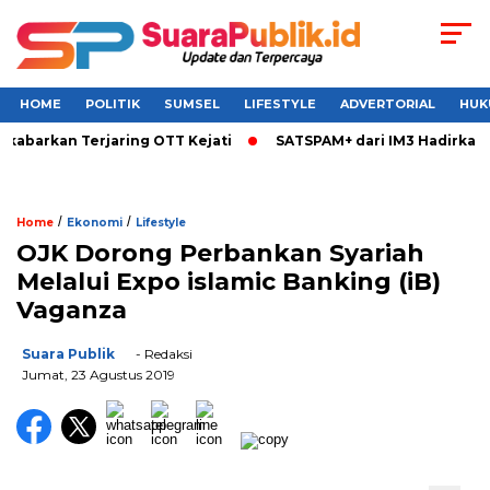
HOME
POLITIK
SUMSEL
LIFESTYLE
ADVERTORIAL
HUK
barkan Terjaring OTT Kejati
SATSPAM+ dari IM3 Hadirkan Pe
/
/
Home
Ekonomi
Lifestyle
OJK Dorong Perbankan Syariah
Melalui Expo islamic Banking (iB)
Vaganza
Suara Publik
- Redaksi
Jumat, 23 Agustus 2019