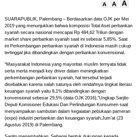
A
A
A
SUARAPUBLIK, Palembang – Berdasarkan data OJK per Mei
2019 yang menunjukkan bahwa komposisi Total Aset perbankan
syariah secara nasional mencapai Rp 484,62 Triliun dengan
market share perbankan syariah saat ini sebesar 5,85%. Saat
ini Perkembangan perbankan syariah di Indonesia masih cukup
tertinggal jika dibandingkan dengan perbankan konvensional.
“Masyarakat Indonesia yang mayoritas muslim ternyata tidak
serta merta menjadi key driver dalam meningkatkan
perkembangan perbankan syariah, hal tersebut terjadi
disebabkan karena salah satunya oleh rendahnya tingkat literasi
keuangan syariah yaitu 8,1% dibandingkan dengan
konvensional sebesar 29,5% (data OJK 2016),”Ungkap Sarjito
Deputi Komisioner Edukasi Dan Perlindungan Konsumen saat
menyampaikan sambutan dalam kegaiatan pebukaan pameran
(expo) industri perbankan dan keuangan syariah,Jum’at (23
Agustus 2019) di Palembang.
Sarjito menambahkan, Sebagai bentuk dukungan kepada