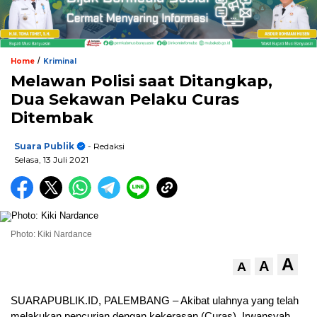
/
Home
Kriminal
Melawan Polisi saat Ditangkap,
Dua Sekawan Pelaku Curas
Ditembak
Suara Publik
- Redaksi
Selasa, 13 Juli 2021
Photo: Kiki Nardance
A
A
A
SUARAPUBLIK.ID, PALEMBANG – Akibat ulahnya yang telah
melakukan pencurian dengan kekerasan (Curas), Irwansyah