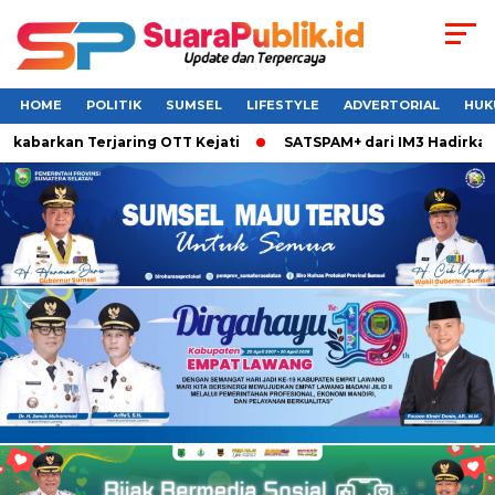
HOME
POLITIK
SUMSEL
LIFESTYLE
ADVERTORIAL
HUK
kabarkan Terjaring OTT Kejati
SATSPAM+ dari IM3 Hadirkan P