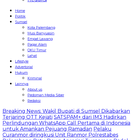
Home
Politik
Sumsel
Kota Palembang
Musi Banyuasin
Empat Lawang
Pagar Alam
OKU Timur
Lahat
Lifestyle
Advertorial
Hukum
Kriminal
Lainnya
About us
Pedoman Media Siber
Redaksi
Breaking News: Wakil Bupati di Sumsel Dikabarkan
Terjaring OTT Kejati
SATSPAM+ dari IM3 Hadirkan
Perlindungan WhatsApp Call Pertama di Indonesia
untuk Amankan Pejuang Ramadan
Pelaku
Curanmor diringkusi Unit Ranmor Polrestabes