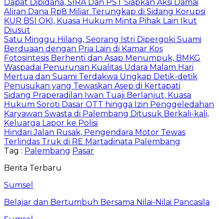
Dapat Dipidana, SIRA Dan PST Siapkan Aksi Damai
Aliran Dana Rp8 Miliar Terungkap di Sidang Korupsi
KUR BSI OKI, Kuasa Hukum Minta Pihak Lain Ikut
Diusut
Satu Minggu Hilang, Seorang Istri Dipergoki Suami
Berduaan dengan Pria Lain di Kamar Kos
Fotosintesis Berhenti dan Asap Menumpuk, BMKG
Waspadai Penurunan Kualitas Udara Malam Hari
Mertua dan Suami Terdakwa Ungkap Detik-detik
Penusukan yang Tewaskan Asep di Kertapati
Sidang Praperadilan Iwan Tuaji Berlanjut, Kuasa
Hukum Soroti Dasar OTT hingga Izin Penggeledahan
Karyawan Swasta di Palembang Ditusuk Berkali-kali,
Keluarga Lapor ke Polisi
Hindari Jalan Rusak, Pengendara Motor Tewas
Terlindas Truk di RE Martadinata Palembang
Tag :
Palembang
Pasar
Berita Terbaru
Sumsel
Belajar dan Bertumbuh Bersama Nilai-Nilai Pancasila