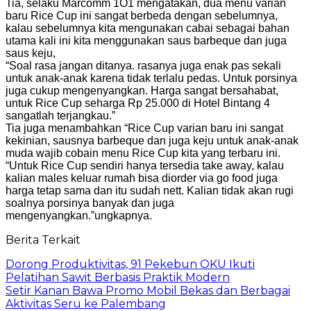
Tia, selaku Marcomm 1O1 mengatakan, dua menu varian
baru Rice Cup ini sangat berbeda dengan sebelumnya,
kalau sebelumnya kita mengunakan cabai sebagai bahan
utama kali ini kita menggunakan saus barbeque dan juga
saus keju,
“Soal rasa jangan ditanya. rasanya juga enak pas sekali
untuk anak-anak karena tidak terlalu pedas. Untuk porsinya
juga cukup mengenyangkan. Harga sangat bersahabat,
untuk Rice Cup seharga Rp 25.000 di Hotel Bintang 4
sangatlah terjangkau.”
Tia juga menambahkan “Rice Cup varian baru ini sangat
kekinian, sausnya barbeque dan juga keju untuk anak-anak
muda wajib cobain menu Rice Cup kita yang terbaru ini.
“Untuk Rice Cup sendiri hanya tersedia take away, kalau
kalian males keluar rumah bisa diorder via go food juga
harga tetap sama dan itu sudah nett. Kalian tidak akan rugi
soalnya porsinya banyak dan juga
mengenyangkan.”ungkapnya.
Berita Terkait
Dorong Produktivitas, 91 Pekebun OKU Ikuti
Pelatihan Sawit Berbasis Praktik Modern
Setir Kanan Bawa Promo Mobil Bekas dan Berbagai
Aktivitas Seru ke Palembang