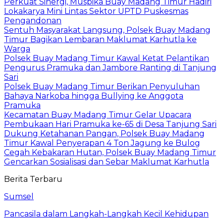
Perkuat Sinergi, Muspika Buay Madang Timur Hadiri
Lokakarya Mini Lintas Sektor UPTD Puskesmas
Pengandonan
Sentuh Masyarakat Langsung, Polsek Buay Madang
Timur Bagikan Lembaran Maklumat Karhutla ke
Warga
Polsek Buay Madang Timur Kawal Ketat Pelantikan
Pengurus Pramuka dan Jambore Ranting di Tanjung
Sari
Polsek Buay Madang Timur Berikan Penyuluhan
Bahaya Narkoba hingga Bullying ke Anggota
Pramuka
Kecamatan Buay Madang Timur Gelar Upacara
Pembukaan Hari Pramuka ke-65 di Desa Tanjung Sari
Dukung Ketahanan Pangan, Polsek Buay Madang
Timur Kawal Penyerapan 4 Ton Jagung ke Bulog
Cegah Kebakaran Hutan, Polsek Buay Madang Timur
Gencarkan Sosialisasi dan Sebar Maklumat Karhutla
Berita Terbaru
Sumsel
Pancasila dalam Langkah-Langkah Kecil Kehidupan