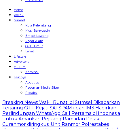
Home
Politik
Sumsel
Kota Palembang
Musi Banyuasin
Empat Lawang
Pagar Alam
OKU Timur
Lahat
Lifestyle
Advertorial
Hukum
Kriminal
Lainnya
About us
Pedoman Media Siber
Redaksi
Breaking News: Wakil Bupati di Sumsel Dikabarkan
Terjaring OTT Kejati
SATSPAM+ dari IM3 Hadirkan
Perlindungan WhatsApp Call Pertama di Indonesia
untuk Amankan Pejuang Ramadan
Pelaku
Curanmor diringkusi Unit Ranmor Polrestabes