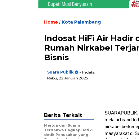
Home
Kota Palembang
/
Indosat HiFi Air Hadir
Rumah Nirkabel Terja
Bisnis
Suara Publik
- Redaksi
Rabu, 22 Januari 2025
SUARAPUBLIK.ID,
Berita Terkait
melalui brand In
Mertua dan Suami
nirkabel berkece
Terdakwa Ungkap Detik-
masyarakat di Sum
detik Penusukan yang