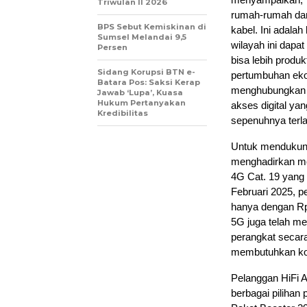
Triwulan II 2026
rumah-rumah dan
BPS Sebut Kemiskinan di
kabel. Ini adala
Sumsel Melandai 9,5
wilayah ini dapa
Persen
bisa lebih produ
Sidang Korupsi BTN e-
pertumbuhan eko
Batara Pos: Saksi Kerap
menghubungkan 
Jawab ‘Lupa’, Kuasa
Hukum Pertanyakan
akses digital ya
Kredibilitas
sepenuhnya terla
Untuk mendukung
menghadirkan m
4G Cat. 19 yang
Februari 2025, 
hanya dengan Rp
5G juga telah m
perangkat secar
membutuhkan kone
Pelanggan HiFi A
berbagai pilihan