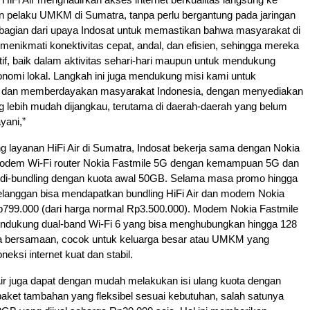
 pelaku UMKM di Sumatra, tanpa perlu bergantung pada jaringan
h bagian dari upaya Indosat untuk memastikan bahwa masyarakat di
t menikmati konektivitas cepat, andal, dan efisien, sehingga mereka
ktif, baik dalam aktivitas sehari-hari maupun untuk mendukung
nomi lokal. Langkah ini juga mendukung misi kami untuk
dan memberdayakan masyarakat Indonesia, dengan menyediakan
ng lebih mudah dijangkau, terutama di daerah-daerah yang belum
yani,”
 layanan HiFi Air di Sumatra, Indosat bekerja sama dengan Nokia
odem Wi-Fi router Nokia Fastmile 5G dengan kemampuan 5G dan
 di-bundling dengan kuota awal 50GB. Selama masa promo hingga
pelanggan bisa mendapatkan bundling HiFi Air dan modem Nokia
799.000 (dari harga normal Rp3.500.000). Modem Nokia Fastmile
endukung dual-band Wi-Fi 6 yang bisa menghubungkan hingga 128
a bersamaan, cocok untuk keluarga besar atau UMKM yang
ksi internet kuat dan stabil.
ir juga dapat dengan mudah melakukan isi ulang kuota dengan
 paket tambahan yang fleksibel sesuai kebutuhan, salah satunya