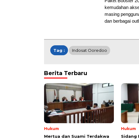
Paket Booster 20
kemudahan akses
masing pengguna.
dan berbagai out
Tag :
Indosat Ooredoo
Berita Terbaru
Hukum
Hukum
Mertua dan Suami Terdakwa
Sidang 