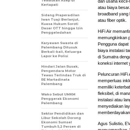
Tewaskan Asep di
dan usaha kecil
Kertapati
atau biaya besar
broadband yang h
Sidang Praperadilan
Iwan Tuaji Berlanjut,
atau fiber optik.
Kuasa Hukum Soroti
Dasar OTT hingga Izin
HiFi Air memanf
Penggeledahan
memungkinkan pen
Karyawan Swasta di
Pengguna dapat m
Palembang Ditusuk
biaya instalasi 
Berkali-kali, Keluarga
Lapor ke Polisi
di Sumatra deng
koneksi internet 
Hindari Jalan Rusak,
Pengendara Motor
Peluncuran HiFi 
Tewas Terlindas Truk di
RE Martadinata
memperluas inklus
Palembang
memiliki keterba
fleksibel, di m
Wako Sebut UMKM
Penggerak Ekonomi
instalasi atau l
Palembang
menyediakan laya
memberdayakan 
Sektor Pendidikan dan
Libur Sekolah Dorong
Ekonomi Sumsel
Agus Sulistio, E
Tumbuh 5,2 Persen di
menyampaikan, “H