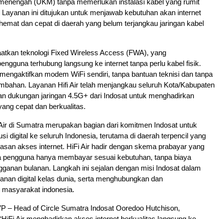
-menengah (UKM) tanpa memerlukan instalasi kabel yang rumit
. Layanan ini ditujukan untuk menjawab kebutuhan akan internet
emat dan cepat di daerah yang belum terjangkau jaringan kabel
aatkan teknologi Fixed Wireless Access (FWA), yang
gguna terhubung langsung ke internet tanpa perlu kabel fisik.
engaktifkan modem WiFi sendiri, tanpa bantuan teknisi dan tanpa
tambahan. Layanan Hifi Air telah menjangkau seluruh Kota/Kabupaten
an dukungan jaringan 4.5G+ dari Indosat untuk menghadirkan
yang cepat dan berkualitas.
Air di Sumatra merupakan bagian dari komitmen Indosat untuk
i digital ke seluruh Indonesia, terutama di daerah terpencil yang
tasan akses internet. HiFi Air hadir dengan skema prabayar yang
ana pengguna hanya membayar sesuai kebutuhan, tanpa biaya
angganan bulanan. Langkah ini sejalan dengan misi Indosat dalam
nan digital kelas dunia, serta menghubungkan dan
masyarakat indonesia.
VP – Head of Circle Sumatra Indosat Ooredoo Hutchison,
iFi Air menghadirkan akses internet berkualitas langsung ke