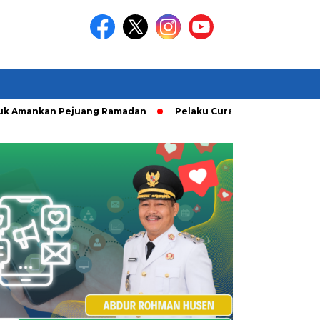
Amankan Pejuang Ramadan
Pelaku Curanmor diringkusi Unit 