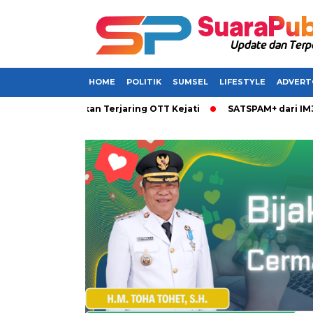
HOME
POLITIK
SUMSEL
LIFESTYLE
ADVERT
msel Dikabarkan Terjaring OTT Kejati
SATSPAM+ dari IM3 Had