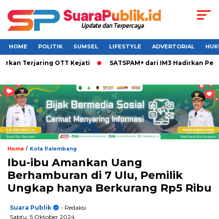
HOME
POLITIK
SUMSEL
LIFESTYLE
ADVERTORIAL
HUK
rkan Terjaring OTT Kejati
SATSPAM+ dari IM3 Hadirkan Perl
/
Home
Kota Palembang
Ibu-ibu Amankan Uang
Berhamburan di 7 Ulu, Pemilik
Ungkap hanya Berkurang Rp5 Ribu
Suara Publik
- Redaksi
Sabtu, 5 Oktober 2024