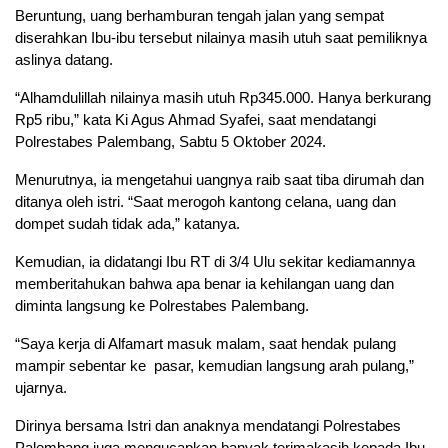
Beruntung, uang berhamburan tengah jalan yang sempat
diserahkan Ibu-ibu tersebut nilainya masih utuh saat pemiliknya
aslinya datang.
“Alhamdulillah nilainya masih utuh Rp345.000. Hanya berkurang
Rp5 ribu,” kata Ki Agus Ahmad Syafei, saat mendatangi
Polrestabes Palembang, Sabtu 5 Oktober 2024.
Menurutnya, ia mengetahui uangnya raib saat tiba dirumah dan
ditanya oleh istri. “Saat merogoh kantong celana, uang dan
dompet sudah tidak ada,” katanya.
Kemudian, ia didatangi Ibu RT di 3/4 Ulu sekitar kediamannya
memberitahukan bahwa apa benar ia kehilangan uang dan
diminta langsung ke Polrestabes Palembang.
“Saya kerja di Alfamart masuk malam, saat hendak pulang
mampir sebentar ke pasar, kemudian langsung arah pulang,”
ujarnya.
Dirinya bersama Istri dan anaknya mendatangi Polrestabes
Palembang juga mengucapkan banyak terimakasih kepada Ibu