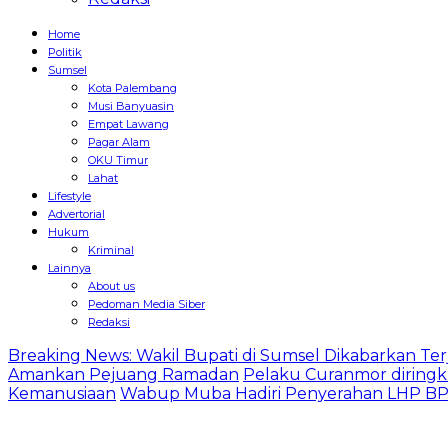
Home
Politik
Sumsel
Kota Palembang
Musi Banyuasin
Empat Lawang
Pagar Alam
OKU Timur
Lahat
Lifestyle
Advertorial
Hukum
Kriminal
Lainnya
About us
Pedoman Media Siber
Redaksi
Breaking News: Wakil Bupati di Sumsel Dikabarkan Terj
Amankan Pejuang Ramadan
Pelaku Curanmor diringk
Kemanusiaan
Wabup Muba Hadiri Penyerahan LHP BPK