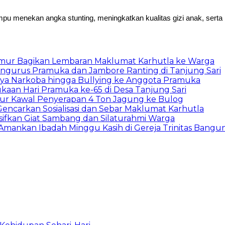
u menekan angka stunting, meningkatkan kualitas gizi anak, sert
imur Bagikan Lembaran Maklumat Karhutla ke Warga
ngurus Pramuka dan Jambore Ranting di Tanjung Sari
ya Narkoba hingga Bullying ke Anggota Pramuka
an Hari Pramuka ke-65 di Desa Tanjung Sari
r Kawal Penyerapan 4 Ton Jagung ke Bulog
ncarkan Sosialisasi dan Sebar Maklumat Karhutla
ifkan Giat Sambang dan Silaturahmi Warga
mankan Ibadah Minggu Kasih di Gereja Trinitas Bangun