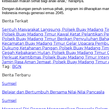
kebiasaan makan sehat bagi anak-anak,” harapnya.
Dengan dukungan penuh semua pihak, program ini diharapkan mamp
Indonesia menuju generasi emas 2045.
Berita Terkait
Sentuh Masyarakat Langsung, Polsek Buay Madang T
Polsek Buay Madang Timur Kawal Ketat Pelantikan Pe
Polsek Buay Madang Timur Berikan Penyuluhan Baha
Kecamatan Buay Madang Timur Gelar Upacara Pembuka
Dukung Ketahanan Pangan, Polsek Buay Madang Timu
Cegah Kebakaran Hutan, Polsek Buay Madang Timur Ge
Perkuat Kamtibmas, Polsek Buay Madang Timur Intens
Jamin Rasa Aman Jemaat, Polsek Buay Madang Timur A
Tag :
BGN
Berita Terbaru
Sumsel
Belajar dan Bertumbuh Bersama Nilai-Nilai Pancasila
Sumsel