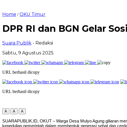
Home
OKU Timur
/
DPR RI dan BGN Gelar Sos
Suara Publik
- Redaksi
Sabtu, 9 Agustus 2025
URL berhasil dicopy
URL berhasil dicopy
A
A
A
SUARAPUBLIK.ID, OKUT – Warga Desa Mulyo Agung giliaran menda
kepedulian pemerintah dalam membentuk generasi sehat dan cerda