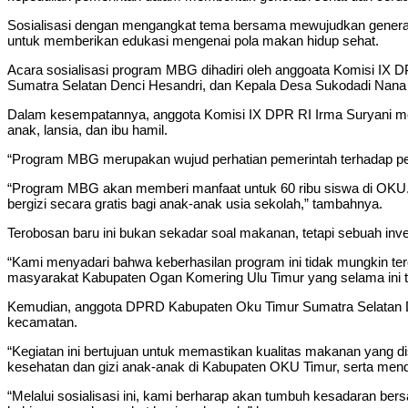
Sosialisasi dengan mengangkat tema bersama mewujudkan generasi
untuk memberikan edukasi mengenai pola makan hidup sehat.
Acara sosialisasi program MBG dihadiri oleh anggoata Komisi IX
Sumatra Selatan Denci Hesandri, dan Kepala Desa Sukodadi ⁠Nan
Dalam kesempatannya, anggota Komisi IX DPR RI Irma Suryani m
anak, lansia, dan ibu hamil.
“Program MBG merupakan wujud perhatian pemerintah terhadap pen
“Program MBG akan memberi manfaat untuk 60 ribu siswa di OKU. 
bergizi secara gratis bagi anak-anak usia sekolah,” tambahnya.
Terobosan baru ini bukan sekadar soal makanan, tetapi sebuah inv
“Kami menyadari bahwa keberhasilan program ini tidak mungkin ter
masyarakat Kabupaten Ogan Komering Ulu Timur yang selama ini t
Kemudian, anggota DPRD Kabupaten Oku Timur Sumatra Selatan De
kecamatan.
“Kegiatan ini bertujuan untuk memastikan kualitas makanan yang 
kesehatan dan gizi anak-anak di Kabupaten OKU Timur, serta mendu
“Melalui sosialisasi ini, kami berharap akan tumbuh kesadaran b