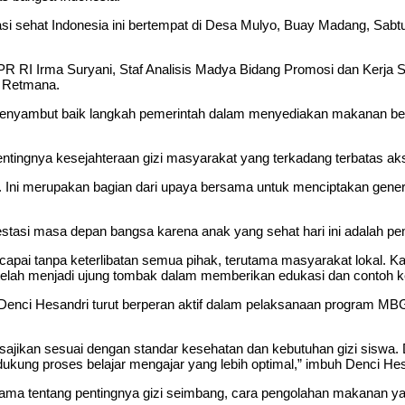
 sehat Indonesia ini bertempat di Desa Mulyo, Buay Madang, Sabtu
 DPR RI Irma Suryani, Staf Analisis Madya Bidang Promosi dan Ker
a Retmana.
enyambut baik langkah pemerintah dalam menyediakan makanan ber
tingnya kesejahteraan gizi masyarakat yang terkadang terbatas aks
Ini merupakan bagian dari upaya bersama untuk menciptakan genera
estasi masa depan bangsa karena anak yang sehat hari ini adalah p
capai tanpa keterlibatan semua pihak, terutama masyarakat lokal. 
elah menjadi ujung tombak dalam memberikan edukasi dan contoh ke
nci Hesandri turut berperan aktif dalam pelaksanaan program MB
disajikan sesuai dengan standar kesehatan dan kebutuhan gizi sis
kung proses belajar mengajar yang lebih optimal,” imbuh Denci Hes
ersama tentang pentingnya gizi seimbang, cara pengolahan makanan 