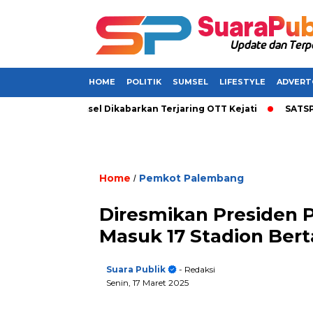
HOME
POLITIK
SUMSEL
LIFESTYLE
ADVERT
l Bupati di Sumsel Dikabarkan Terjaring OTT Kejati
SATSPAM+
Home
Pemkot Palembang
/
Diresmikan Presiden P
Masuk 17 Stadion Berta
Suara Publik
- Redaksi
Senin, 17 Maret 2025