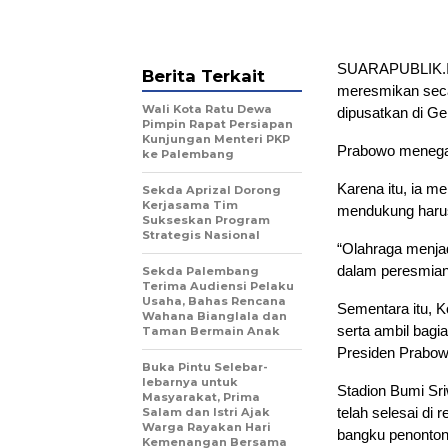
SUARAPUBLIK.ID
Berita Terkait
meresmikan secar
Wali Kota Ratu Dewa
dipusatkan di Ge
Pimpin Rapat Persiapan
Kunjungan Menteri PKP
Prabowo menegas
ke Palembang
Karena itu, ia m
Sekda Aprizal Dorong
Kerjasama Tim
mendukung harus
Sukseskan Program
Strategis Nasional
“Olahraga menjad
dalam peresmian 
Sekda Palembang
Terima Audiensi Pelaku
Usaha, Bahas Rencana
Sementara itu, 
Wahana Bianglala dan
serta ambil bagia
Taman Bermain Anak
Presiden Prabow
Buka Pintu Selebar-
lebarnya untuk
Stadion Bumi Sr
Masyarakat, Prima
telah selesai di 
Salam dan Istri Ajak
Warga Rayakan Hari
bangku penonton
Kemenangan Bersama