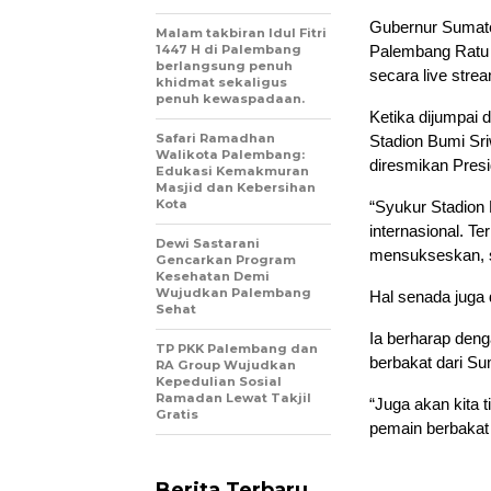
Gubernur Sumate
Malam takbiran Idul Fitri
1447 H di Palembang
Palembang Ratu 
berlangsung penuh
secara live stre
khidmat sekaligus
penuh kewaspadaan.
Ketika dijumpai 
Safari Ramadhan
Stadion Bumi Sri
Walikota Palembang:
diresmikan Presi
Edukasi Kemakmuran
Masjid dan Kebersihan
Kota
“Syukur Stadion 
internasional. T
Dewi Sastarani
mensukseskan, se
Gencarkan Program
Kesehatan Demi
Wujudkan Palembang
Hal senada juga
Sehat
Ia berharap deng
TP PKK Palembang dan
berbakat dari S
RA Group Wujudkan
Kepedulian Sosial
Ramadan Lewat Takjil
“Juga akan kita 
Gratis
pemain berbakat
Berita Terbaru