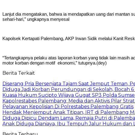
Lanjut dia mengatakan, bahwa ia mendapatkan uang dari mantan s
sehari-hari,” ungkapnya menyesal
Kapolsek Kertapati Palembang, AKP Irwan Sidik melalui Kanit Re
“Tertangkapnya pelaku atas laporan korban yang tidak lain masih 
motor korban dengan motif ekonomi,” tutupnya.(dey)
Berita Terkait
Diserang Pria Bersenjata Tajam Saat Jemput Teman, 
Diduga Jadi Korban Perundungan di Sekolah, Bocah 6
Kuasa Hukum Sucipto Wijaya Gugat SP3 Polda Sumsel,
Kapolrestabes Palembang: Media dan Aktivis Pilar Strat
Pelayanan Kepolisian Di Polrestabes Palembang Gratis
Hendak Menjemput Anak Titipan, IRT di Palembang M
Diduga Dipicu Dendam Lama, Remaja Putri di Palemb
Anak Diduga Dianiaya, Ibu Tempuh Jalur Hukum dan 
Berita Terbaru