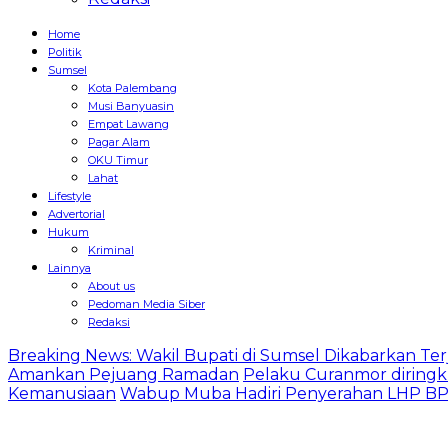
Home
Politik
Sumsel
Kota Palembang
Musi Banyuasin
Empat Lawang
Pagar Alam
OKU Timur
Lahat
Lifestyle
Advertorial
Hukum
Kriminal
Lainnya
About us
Pedoman Media Siber
Redaksi
Breaking News: Wakil Bupati di Sumsel Dikabarkan Terj
Amankan Pejuang Ramadan
Pelaku Curanmor diringk
Kemanusiaan
Wabup Muba Hadiri Penyerahan LHP BPK