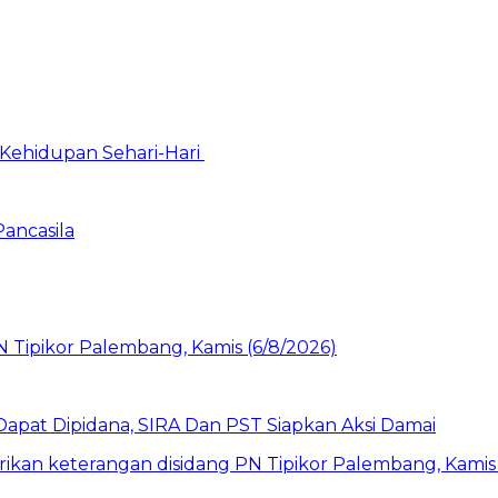
Kehidupan Sehari-Hari
Pancasila
pat Dipidana, SIRA Dan PST Siapkan Aksi Damai