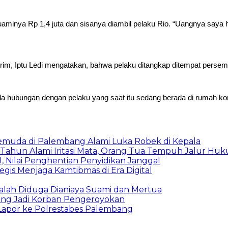
uaminya Rp 1,4 juta dan sisanya diambil pelaku Rio. “Uangnya say
skrim, Iptu Ledi mengatakan, bahwa pelaku ditangkap ditempat per
ada hubungan dengan pelaku yang saat itu sedang berada di rumah ko
Pemuda di Palembang Alami Luka Robek di Kepala
 Tahun Alami Iritasi Mata, Orang Tua Tempuh Jalur Hu
 Nilai Penghentian Penyidikan Janggal
egis Menjaga Kamtibmas di Era Digital
alah Diduga Dianiaya Suami dan Mertua
ang Jadi Korban Pengeroyokan
Lapor ke Polrestabes Palembang