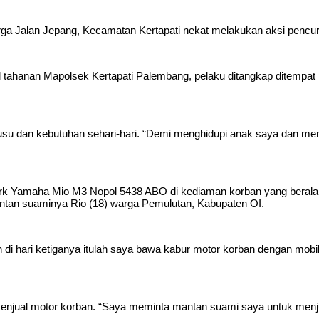
 Jalan Jepang, Kecamatan Kertapati nekat melakukan aksi pencuria
el tahanan Mapolsek Kertapati Palembang, pelaku ditangkap ditempat
su dan kebutuhan sehari-hari. “Demi menghidupi anak saya dan memb
rk Yamaha Mio M3 Nopol 5438 ABO di kediaman korban yang beralama
antan suaminya Rio (18) warga Pemulutan, Kabupaten OI.
n di hari ketiganya itulah saya bawa kabur motor korban dengan mobi
jual motor korban. “Saya meminta mantan suami saya untuk menjual 