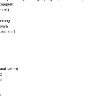
digeprek)
eprek)
batang
pnya
ecil-kecil
suai selera)
12
il
a