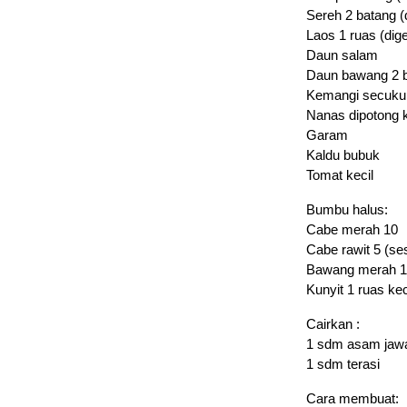
Sereh 2 batang (
Laos 1 ruas (dig
Daun salam
Daun bawang 2 
Kemangi secuku
Nanas dipotong k
Garam
Kaldu bubuk
Tomat kecil
Bumbu halus:
Cabe merah 10
Cabe rawit 5 (se
Bawang merah 
Kunyit 1 ruas kec
Cairkan :
1 sdm asam jaw
1 sdm terasi
Cara membuat: