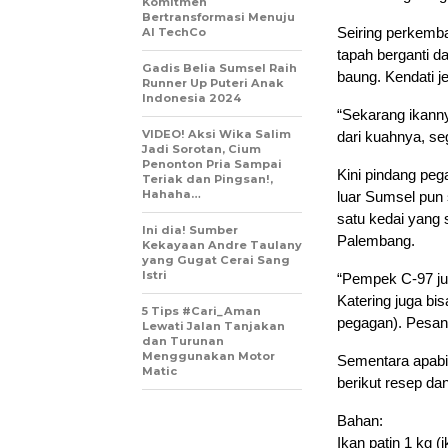
Komitmen
Bertransformasi Menuju
Seiring perkemb
AI TechCo
tapah berganti da
Gadis Belia Sumsel Raih
baung. Kendati j
Runner Up Puteri Anak
Indonesia 2024
“Sekarang ikanny
VIDEO! Aksi Wika Salim
dari kuahnya, se
Jadi Sorotan, Cium
Penonton Pria Sampai
Kini pindang peg
Teriak dan Pingsan!,
Hahaha…
luar Sumsel pun 
satu kedai yang 
Ini dia! Sumber
Palembang.
Kekayaan Andre Taulany
yang Gugat Cerai Sang
Istri
“Pempek C-97 jug
Katering juga bi
5 Tips #Cari_Aman
pegagan). Pesan
Lewati Jalan Tanjakan
dan Turunan
Menggunakan Motor
Sementara apabi
Matic
berikut resep d
Bahan:
Ikan patin 1 kg (