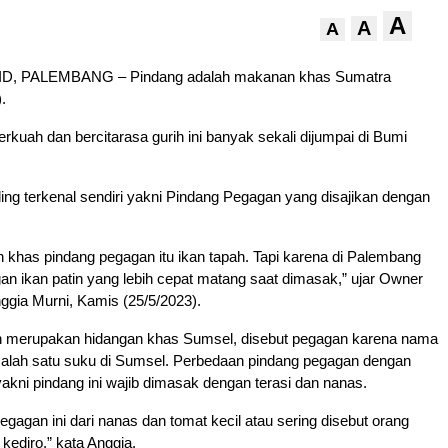
A
A
A
D, PALEMBANG – Pindang adalah makanan khas Sumatra
.
kuah dan bercitarasa gurih ini banyak sekali dijumpai di Bumi
ing terkenal sendiri yakni Pindang Pegagan yang disajikan dengan
 khas pindang pegagan itu ikan tapah. Tapi karena di Palembang
ngan ikan patin yang lebih cepat matang saat dimasak,” ujar Owner
gia Murni, Kamis (25/5/2023).
 merupakan hidangan khas Sumsel, disebut pegagan karena nama
 salah satu suku di Sumsel. Perbedaan pindang pegagan dengan
yakni pindang ini wajib dimasak dengan terasi dan nanas.
gagan ini dari nanas dan tomat kecil atau sering disebut orang
ediro,” kata Anggia.