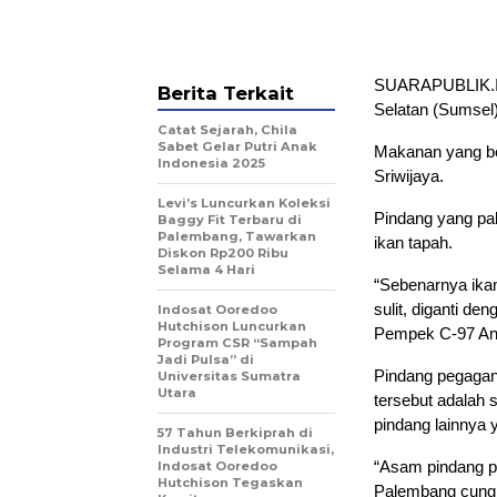
SUARAPUBLIK.I
Berita Terkait
Selatan (Sumsel)
Catat Sejarah, Chila
Sabet Gelar Putri Anak
Makanan yang ber
Indonesia 2025
Sriwijaya.
Levi’s Luncurkan Koleksi
Pindang yang pal
Baggy Fit Terbaru di
Palembang, Tawarkan
ikan tapah.
Diskon Rp200 Ribu
Selama 4 Hari
“Sebenarnya ikan
sulit, diganti de
Indosat Ooredoo
Hutchison Luncurkan
Pempek C-97 Ang
Program CSR “Sampah
Jadi Pulsa” di
Pindang pegagan
Universitas Sumatra
Utara
tersebut adalah
pindang lainnya 
57 Tahun Berkiprah di
Industri Telekomunikasi,
“Asam pindang pe
Indosat Ooredoo
Hutchison Tegaskan
Palembang cung k