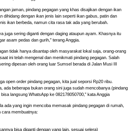
angan jaman, pindang pegagan yang khas disajikan dengan ikan
n dihidang dengan ikan jenis lain seperti ikan gabus, patin dan
enis ikan berbeda, namun cita rasa tak ada yang berubah.
a juga sering diganti dengan daging ataupun ayam. Khasnya itu
gar asam pedas dan gurih,” terang Anggia.
agan tidak hanya disantap oleh masyarakat lokal saja, orang-orang
saat ini telah mengenal dan menikmati pindang pegagan. Salah
sering dipesan oleh orang luar Sumsel berada di Jalan Musi III
a open order pindang pegagan, kita jual seporsi Rp20 ribu.
sa, ada beberapa bukan orang sini juga sudah mencobanya (pindang
 bisa langsung WhatsApp ke 082178050700,” kata Anggia
la ada yang ingin mencoba memasak pindang pegagan di rumah,
an cara membuatnya:
ikannya bisa diganti dengan yang lain, sesuai selera)