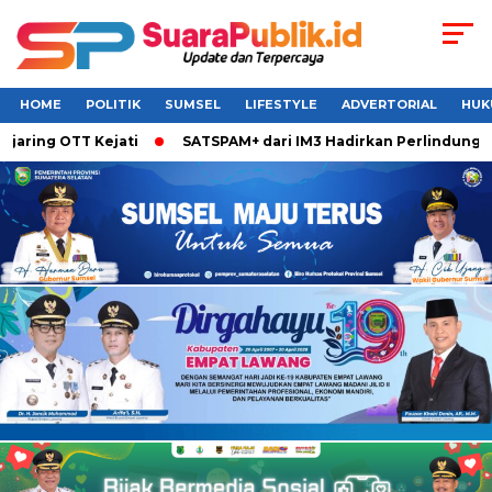
HOME
POLITIK
SUMSEL
LIFESTYLE
ADVERTORIAL
HUK
aring OTT Kejati
SATSPAM+ dari IM3 Hadirkan Perlindungan 