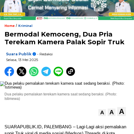
/
Home
Kriminal
Bermodal Kemoceng, Dua Pria
Terekam Kamera Palak Sopir Truk
Suara Publik
- Redaksi
Selasa, 13 Mei 2025
Dua pelaku pemalakan terekam kamera saat sedang beraksi. (Photo:
Istimewa)
A
A
A
SUARAPUBLIK.ID, PALEMBANG – Lagi-Lagi aksi pemalakan
sopir Truk viral di media sosial (Medsos) Threads di kota