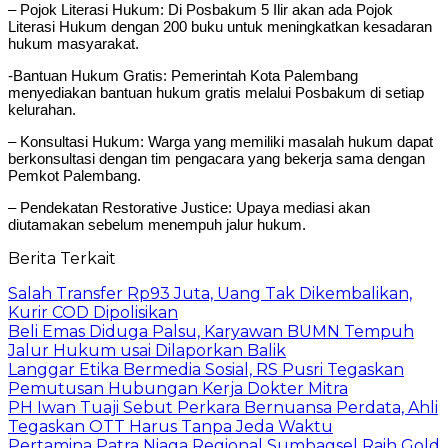
– Pojok Literasi Hukum: Di Posbakum 5 Ilir akan ada Pojok
Literasi Hukum dengan 200 buku untuk meningkatkan kesadaran
hukum masyarakat.
-Bantuan Hukum Gratis: Pemerintah Kota Palembang
menyediakan bantuan hukum gratis melalui Posbakum di setiap
kelurahan.
– Konsultasi Hukum: Warga yang memiliki masalah hukum dapat
berkonsultasi dengan tim pengacara yang bekerja sama dengan
Pemkot Palembang.
– Pendekatan Restorative Justice: Upaya mediasi akan
diutamakan sebelum menempuh jalur hukum.
Berita Terkait
Salah Transfer Rp93 Juta, Uang Tak Dikembalikan,
Kurir COD Dipolisikan
Beli Emas Diduga Palsu, Karyawan BUMN Tempuh
Jalur Hukum usai Dilaporkan Balik
Langgar Etika Bermedia Sosial, RS Pusri Tegaskan
Pemutusan Hubungan Kerja Dokter Mitra
PH Iwan Tuaji Sebut Perkara Bernuansa Perdata, Ahli
Tegaskan OTT Harus Tanpa Jeda Waktu
Pertamina Patra Niaga Regional Sumbagsel Raih Gold