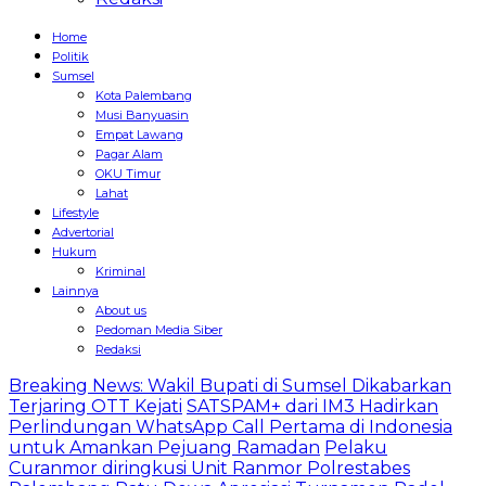
Home
Politik
Sumsel
Kota Palembang
Musi Banyuasin
Empat Lawang
Pagar Alam
OKU Timur
Lahat
Lifestyle
Advertorial
Hukum
Kriminal
Lainnya
About us
Pedoman Media Siber
Redaksi
Breaking News: Wakil Bupati di Sumsel Dikabarkan
Terjaring OTT Kejati
SATSPAM+ dari IM3 Hadirkan
Perlindungan WhatsApp Call Pertama di Indonesia
untuk Amankan Pejuang Ramadan
Pelaku
Curanmor diringkusi Unit Ranmor Polrestabes