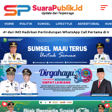
HOME
POLITIK
SUMSEL
LIFESTYLE
ADVERTORIAL
HUK
 dari IM3 Hadirkan Perlindungan WhatsApp Call Pertama di Ind