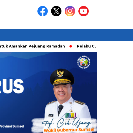
 Amankan Pejuang Ramadan
Pelaku Curanmor diringkusi Unit