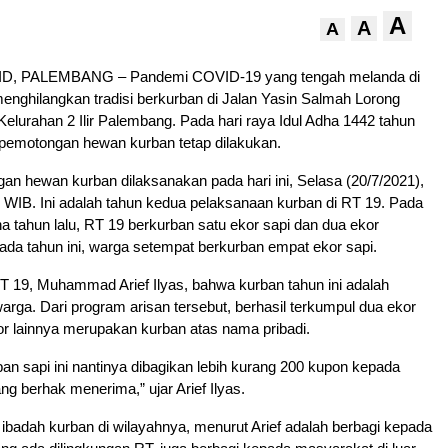
A
A
A
, PALEMBANG – Pandemi COVID-19 yang tengah melanda di
 menghilangkan tradisi berkurban di Jalan Yasin Salmah Lorong
lurahan 2 Ilir Palembang. Pada hari raya Idul Adha 1442 tahun
si pemotongan hewan kurban tetap dilakukan.
n hewan kurban dilaksanakan pada hari ini, Selasa (20/7/2021),
0 WIB. Ini adalah tahun kedua pelaksanaan kurban di RT 19. Pada
dha tahun lalu, RT 19 berkurban satu ekor sapi dan dua ekor
da tahun ini, warga setempat berkurban empat ekor sapi.
T 19, Muhammad Arief Ilyas, bahwa kurban tahun ini adalah
arga. Dari program arisan tersebut, berhasil terkumpul dua ekor
or lainnya merupakan kurban atas nama pribadi.
an sapi ini nantinya dibagikan lebih kurang 200 kupon kepada
ng berhak menerima,” ujar Arief Ilyas.
ibadah kurban di wilayahnya, menurut Arief adalah berbagi kepada