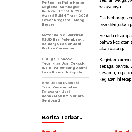
seluruh warga ya
Pertamina Patra Niaga
wilayahnya.
Regional Sumbagsel
Raih Gold TJSL & CSR
Award BUMN Track 2026
Dia berharap, ke
Lewat Program Talang
bisa dilanjutkan 
Berseri
Motor Raib di Parkiran
Senada disampai
RSUD Bari Palembang,
bahwa kegiatan s
Keluarga Pasien Jadi
akan datang.
Korban Curanmor
Diduga Dibacok
Kegiatan kurban i
Tetangga Usai Cekcok,
sebagai panitia. 
IRT di Palembang Alami
Luka Robek di Kepala
sesama, juga ber
kegiatan ini tet
BHS Desak Evaluasi
Total Keselamatan
Pelayaran Usai
Kebakaran KM Mutiara
Sentosa 2
Berita Terbaru
Sumsel
Sumsel