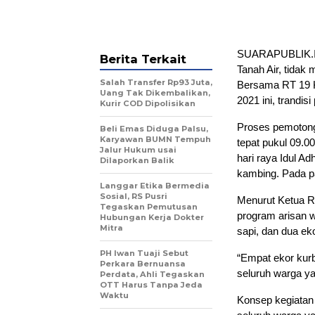
SUARAPUBLIK.ID
Berita Terkait
Tanah Air, tidak
Salah Transfer Rp93 Juta,
Bersama RT 19 Ke
Uang Tak Dikembalikan,
2021 ini, trandi
Kurir COD Dipolisikan
Proses pemotonga
Beli Emas Diduga Palsu,
Karyawan BUMN Tempuh
tepat pukul 09.0
Jalur Hukum usai
hari raya Idul A
Dilaporkan Balik
kambing. Pada pa
Langgar Etika Bermedia
Sosial, RS Pusri
Menurut Ketua R
Tegaskan Pemutusan
program arisan w
Hubungan Kerja Dokter
Mitra
sapi, dan dua ek
PH Iwan Tuaji Sebut
“Empat ekor kurb
Perkara Bernuansa
seluruh warga ya
Perdata, Ahli Tegaskan
OTT Harus Tanpa Jeda
Waktu
Konsep kegiatan 