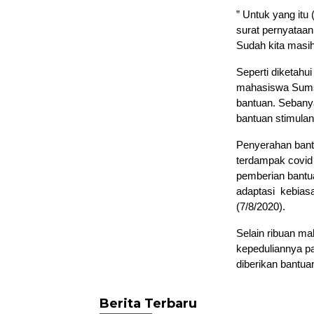
” Untuk yang itu
surat pernyataan
Sudah kita masih
Seperti diketah
mahasiswa Sums
bantuan. Sebany
bantuan stimula
Penyerahan bant
terdampak covid
pemberian bantu
adaptasi kebias
(7/8/2020).
Selain ribuan m
kepeduliannya p
diberikan bantuan
Berita Terbaru