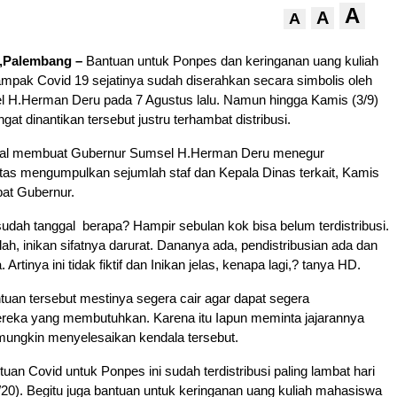
A
A
A
Palembang –
Bantuan untuk Ponpes dan keringanan uang kuliah
mpak Covid 19 sejatinya sudah diserahkan secara simbolis oleh
 H.Herman Deru pada 7 Agustus lalu. Namun hingga Kamis (3/9)
at dinantikan tersebut justru terhambat distribusi.
 ayal membuat Gubernur Sumsel H.Herman Deru menegur
antas mengumpulkan sejumlah staf dan Kepala Dinas terkait, Kamis
pat Gubernur.
 sudah tanggal berapa? Hampir sebulan kok bisa belum terdistribusi.
lah, inikan sifatnya darurat. Dananya ada, pendistribusian ada dan
Artinya ini tidak fiktif dan Inikan jelas, kenapa lagi,? tanya HD.
uan tersebut mestinya segera cair agar dapat segera
reka yang membutuhkan. Karena itu Iapun meminta jajarannya
mungkin menyelesaikan kendala tersebut.
uan Covid untuk Ponpes ini sudah terdistribusi paling lambat hari
20). Begitu juga bantuan untuk keringanan uang kuliah mahasiswa