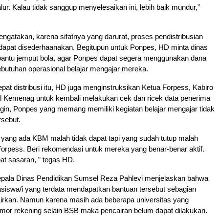
lur. Kalau tidak sanggup menyelesaikan ini, lebih baik mundur,”
ngatakan, karena sifatnya yang darurat, proses pendistribusian
 dapat disederhaanakan. Begitupun untuk Ponpes, HD minta dinas
mbantu jemput bola, agar Ponpes dapat segera menggunakan dana
ebutuhan operasional belajar mengajar mereka.
at distribusi itu, HD juga menginstruksikan Ketua Forpess, Kabiro
l Kemenag untuk kembali melakukan cek dan ricek data penerima
ingin, Ponpes yang memang memiliki kegiatan belajar mengajar tidak
rsebut.
 yang ada KBM malah tidak dapat tapi yang sudah tutup malah
 Forpess. Beri rekomendasi untuk mereka yang benar-benar aktif.
at sasaran, ” tegas HD.
epala Dinas Pendidikan Sumsel Reza Pahlevi menjelaskan bahwa
siswa/i yang terdata mendapatkan bantuan tersebut sebagian
airkan. Namun karena masih ada beberapa universitas yang
mor rekening selain BSB maka pencairan belum dapat dilakukan.