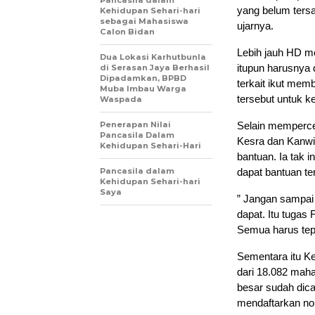
Pancasila dalam
yang belum tersa
Kehidupan Sehari-hari
sebagai Mahasiswa
ujarnya.
Calon Bidan
Lebih jauh HD me
Dua Lokasi Karhutbunla
itupun harusnya
di Serasan Jaya Berhasil
Dipadamkan, BPBD
terkait ikut me
Muba Imbau Warga
tersebut untuk k
Waspada
Penerapan Nilai
Selain mempercep
Pancasila Dalam
Kesra dan Kanwi
Kehidupan Sehari-Hari
bantuan. Ia tak 
Pancasila dalam
dapat bantuan te
Kehidupan Sehari-hari
Saya
” Jangan sampai
dapat. Itu tugas
Semua harus tep
Sementara itu K
dari 18.082 maha
besar sudah dic
mendaftarkan no