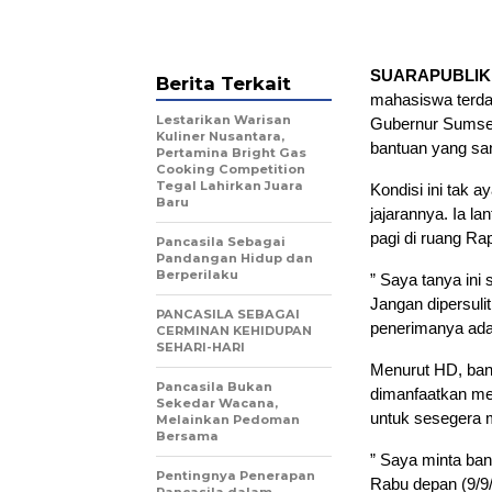
SUARAPUBLIK,
Berita Terkait
mahasiswa terda
Lestarikan Warisan
Gubernur Sumsel
Kuliner Nusantara,
bantuan yang sang
Pertamina Bright Gas
Cooking Competition
Tegal Lahirkan Juara
Kondisi ini tak
Baru
jajarannya. Ia l
pagi di ruang Ra
Pancasila Sebagai
Pandangan Hidup dan
Berperilaku
” Saya tanya ini
Jangan dipersulit
PANCASILA SEBAGAI
penerimanya ada. 
CERMINAN KEHIDUPAN
SEHARI-HARI
Menurut HD, bant
Pancasila Bukan
dimanfaatkan me
Sekedar Wacana,
untuk sesegera 
Melainkan Pedoman
Bersama
” Saya minta bant
Pentingnya Penerapan
Rabu depan (9/9/