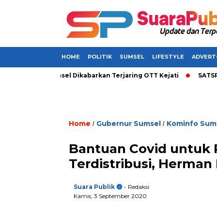
HOME
POLITIK
SUMSEL
LIFESTYLE
ADVERT
 Bupati di Sumsel Dikabarkan Terjaring OTT Kejati
SATSPAM+
Home
Gubernur Sumsel
Kominfo Sum
/
/
Bantuan Covid untuk
Terdistribusi, Herman
Suara Publik
- Redaksi
Kamis, 3 September 2020