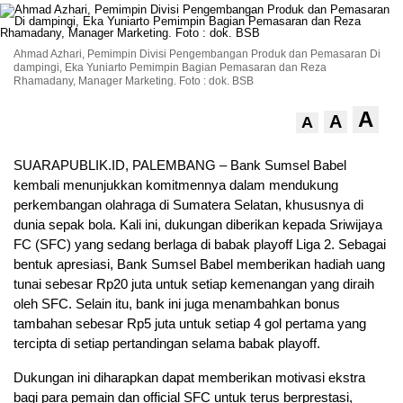
Ahmad Azhari, Pemimpin Divisi Pengembangan Produk dan Pemasaran Di
dampingi, Eka Yuniarto Pemimpin Bagian Pemasaran dan Reza
Rhamadany, Manager Marketing. Foto : dok. BSB
A
A
A
SUARAPUBLIK.ID, PALEMBANG – Bank Sumsel Babel
kembali menunjukkan komitmennya dalam mendukung
perkembangan olahraga di Sumatera Selatan, khususnya di
dunia sepak bola. Kali ini, dukungan diberikan kepada Sriwijaya
FC (SFC) yang sedang berlaga di babak playoff Liga 2. Sebagai
bentuk apresiasi, Bank Sumsel Babel memberikan hadiah uang
tunai sebesar Rp20 juta untuk setiap kemenangan yang diraih
oleh SFC. Selain itu, bank ini juga menambahkan bonus
tambahan sebesar Rp5 juta untuk setiap 4 gol pertama yang
tercipta di setiap pertandingan selama babak playoff.
Dukungan ini diharapkan dapat memberikan motivasi ekstra
bagi para pemain dan official SFC untuk terus berprestasi,