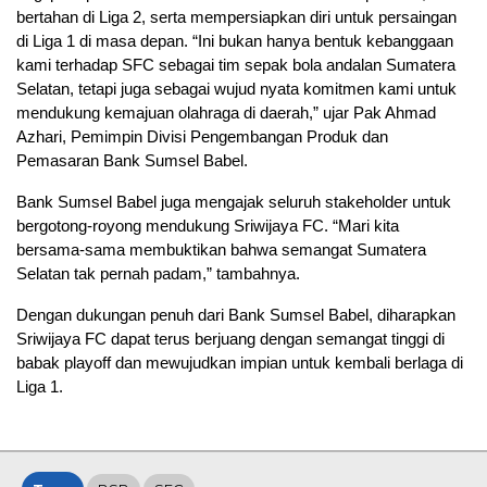
bertahan di Liga 2, serta mempersiapkan diri untuk persaingan
di Liga 1 di masa depan. “Ini bukan hanya bentuk kebanggaan
kami terhadap SFC sebagai tim sepak bola andalan Sumatera
Selatan, tetapi juga sebagai wujud nyata komitmen kami untuk
mendukung kemajuan olahraga di daerah,” ujar Pak Ahmad
Azhari, Pemimpin Divisi Pengembangan Produk dan
Pemasaran Bank Sumsel Babel.
Bank Sumsel Babel juga mengajak seluruh stakeholder untuk
bergotong-royong mendukung Sriwijaya FC. “Mari kita
bersama-sama membuktikan bahwa semangat Sumatera
Selatan tak pernah padam,” tambahnya.
Dengan dukungan penuh dari Bank Sumsel Babel, diharapkan
Sriwijaya FC dapat terus berjuang dengan semangat tinggi di
babak playoff dan mewujudkan impian untuk kembali berlaga di
Liga 1.