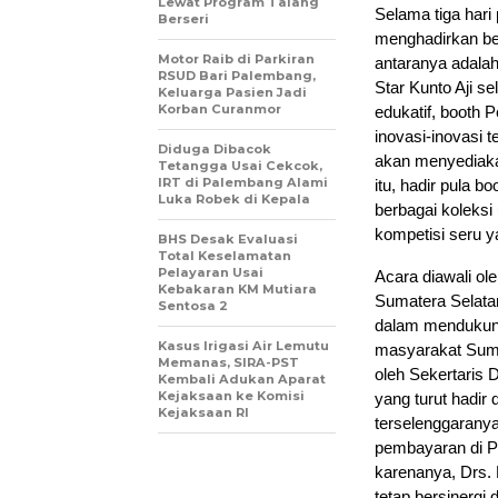
Lewat Program Talang
Selama tiga hari
Berseri
menghadirkan ber
Motor Raib di Parkiran
antaranya adala
RSUD Bari Palembang,
Star Kunto Aji 
Keluarga Pasien Jadi
Korban Curanmor
edukatif, booth
inovasi-inovasi 
Diduga Dibacok
akan menyediaka
Tetangga Usai Cekcok,
IRT di Palembang Alami
itu, hadir pula
Luka Robek di Kepala
berbagai koleksi 
kompetisi seru ya
BHS Desak Evaluasi
Total Keselamatan
Pelayaran Usai
Acara diawali ol
Kebakaran KM Mutiara
Sumatera Selata
Sentosa 2
dalam mendukung 
Kasus Irigasi Air Lemutu
masyarakat Sums
Memanas, SIRA-PST
oleh Sekertaris
Kembali Adukan Aparat
Kejaksaan ke Komisi
yang turut hadir
Kejaksaan RI
terselenggaranya
pembayaran di Pr
karenanya, Drs.
tetap bersinergi