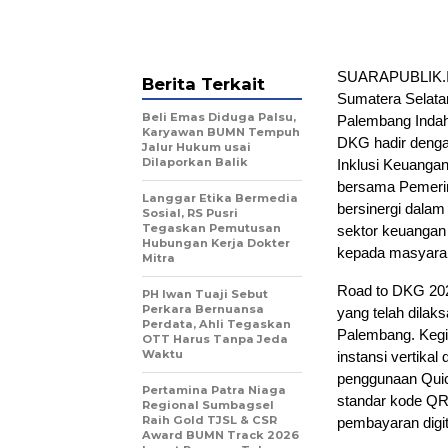
SUARAPUBLIK.ID
Berita Terkait
Sumatera Selatan
Beli Emas Diduga Palsu,
Palembang Indah 
Karyawan BUMN Tempuh
DKG hadir denga
Jalur Hukum usai
Dilaporkan Balik
Inklusi Keuangan
bersama Pemerint
Langgar Etika Bermedia
bersinergi dalam
Sosial, RS Pusri
Tegaskan Pemutusan
sektor keuangan
Hubungan Kerja Dokter
kepada masyarak
Mitra
Road to DKG 202
PH Iwan Tuaji Sebut
Perkara Bernuansa
yang telah dilak
Perdata, Ahli Tegaskan
Palembang. Kegi
OTT Harus Tanpa Jeda
Waktu
instansi vertika
penggunaan Qui
Pertamina Patra Niaga
standar kode QR
Regional Sumbagsel
Raih Gold TJSL & CSR
pembayaran digit
Award BUMN Track 2026