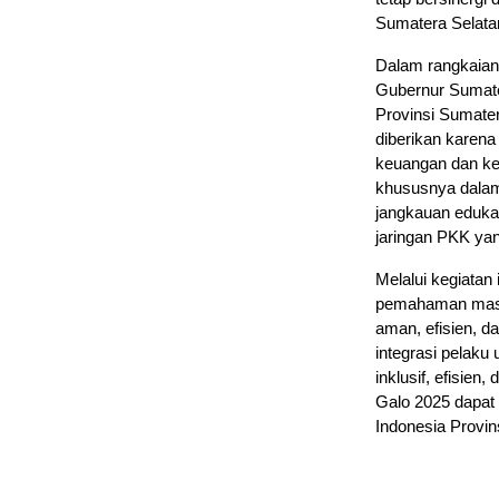
Sumatera Selata
Dalam rangkaian 
Gubernur Sumater
Provinsi Sumate
diberikan karena
keuangan dan k
khususnya dalam
jangkauan edukas
jaringan PKK yan
Melalui kegiatan
pemahaman masya
aman, efisien, da
integrasi pelaku
inklusif, efisien,
Galo 2025 dapat 
Indonesia Provi