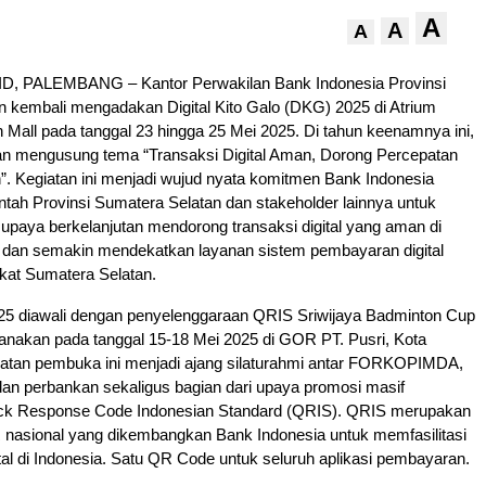
A
A
A
, PALEMBANG – Kantor Perwakilan Bank Indonesia Provinsi
 kembali mengadakan Digital Kito Galo (DKG) 2025 di Atrium
Mall pada tanggal 23 hingga 25 Mei 2025. Di tahun keenamnya ini,
n mengusung tema “Transaksi Digital Aman, Dorong Percepatan
”. Kegiatan ini menjadi wujud nyata komitmen Bank Indonesia
ah Provinsi Sumatera Selatan dan stakeholder lainnya untuk
 upaya berkelanjutan mendorong transaksi digital yang aman di
 dan semakin mendekatkan layanan sistem pembayaran digital
at Sumatera Selatan.
5 diawali dengan penyelenggaraan QRIS Sriwijaya Badminton Cup
sanakan pada tanggal 15-18 Mei 2025 di GOR PT. Pusri, Kota
atan pembuka ini menjadi ajang silaturahmi antar FORKOPIMDA,
l dan perbankan sekaligus bagian dari upaya promosi masif
ck Response Code Indonesian Standard (QRIS). QRIS merupakan
 nasional yang dikembangkan Bank Indonesia untuk memfasilitasi
al di Indonesia. Satu QR Code untuk seluruh aplikasi pembayaran.