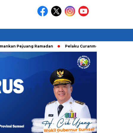
 Pejuang Ramadan
Pelaku Curanmor diringkusi Unit Ranmor 