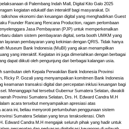
 pelaksanaan di Palembang Indah Mall, Digital Kito Galo 2025
agam kegiatan edukatif dan interaktif bagi masyarakat. Di
h talkshow ekonomi dan keuangan digital yang menghadirkan Guest
selaku Founder Rancang Rencana Production, ragam perlombaan
 Penyelenggara Jasa Pembayaran (PJP) untuk memperkenalkan
terbaru dalam sistem pembayaran digital, serta booth UMKM yang
n layanan pembayaran yang kekinian dengan QRIS. Tidak hanya
 booth Museum Bank Indonesia (MuBI) yang akan menampilkan
uang yang interaktif. Kegiatan ini juga dimeriahkan dengan berbagai
ng dapat diikuti oleh pengunjung dari berbagai kalangan usia.
eh sambutan oleh Kepala Perwakilan Bank Indonesia Provinsi
n, Ricky P. Gozali yang menyampaikan komitmen Bank Indonesia
keamanan transaksi digital dan percepatan inklusi keuangan bagi
el. Menanggapi hal tersebut Gubernur Sumatera Selatan, diwakili
 Daerah Provinsi Sumatera Selatan, Drs. H. Edward Candra M.H
 dalam acara tersebut menyampaikan apresiasi atas
 acara ini, beliau menyoroti pertumbuhan penggunaan sistem
ovinsi Sumatera Selatan yang terus terakselerasi. Oleh
 H. Edward Candra M.H mengajak seluruh pihak yang hadir untuk
 dalam percepatan dan perluasan digitalisasi keuangan di wilayah