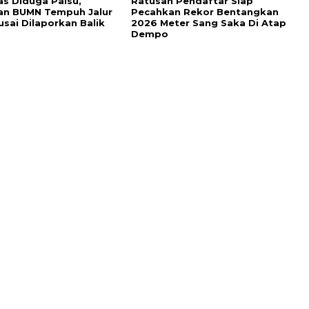
as Diduga Palsu,
Ratusan Pendaftar Siap
an BUMN Tempuh Jalur
Pecahkan Rekor Bentangkan
sai Dilaporkan Balik
2026 Meter Sang Saka Di Atap
Dempo